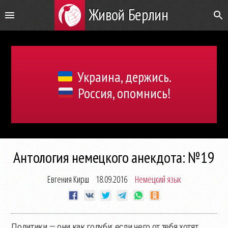
Живой Берлин
Украина, держись.
Россия, опомнись!
Антология немецкого анекдота: №19
Евгения Кирш
18.09.2016
Немецкий язык
Политики — они как голуби: если чего от тебя хотят,