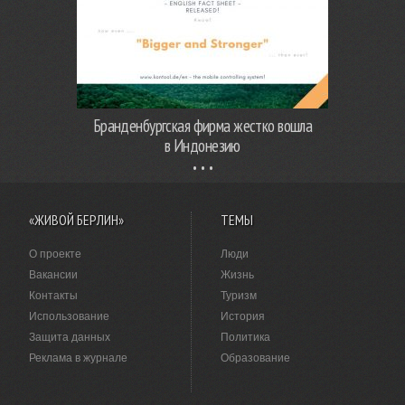
Бранденбургская фирма жестко вошла
в Индонезию
«ЖИВОЙ БЕРЛИН»
ТЕМЫ
О проекте
Люди
Вакансии
Жизнь
Контакты
Туризм
Использование
История
Защита данных
Политика
Реклама в журнале
Образование