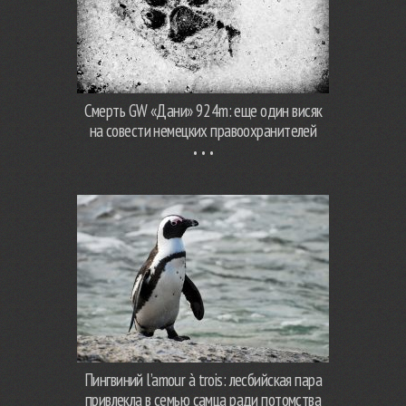
Смерть GW «Дани» 924m: еще один висяк
на совести немецких правоохранителей
Пингвиний l’amour à trois: лесбийская пара
привлекла в семью самца ради потомства