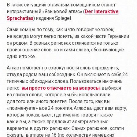
В таких ситуациях отличным помощником станет
интерактивный «Языковой атлас» (
Der Interaktive
Sprachatlas
) издания Spiegel.
Сами немцы по тому, как и что говорит человек,
не всегда могут легко понять, из какой части Германии
он родом. В разных регионах отличается не только
произношение слов, но и сами слова, обозначающие
одно и то же.
Атлас помогает по совокупности слов определить,
откуда родом ваш собеседник. Он включает в себя 24
типичных обиходных слова. Пользоваться им очень
легко:
вы просто отвечаете на вопросы
, выбирая
из списка слово, которое вы бы использовали
для того или иного понятия. После того, как вы
«поименуете» все 24 понятия, Атлас выдаст вам карту,
которая показывает, где именно говорят также
как и вы, а также предложит альтернативные
варианты в других регионах. Самих регионов, кстати
сказать, в атласе не 16 (по количеству немецких