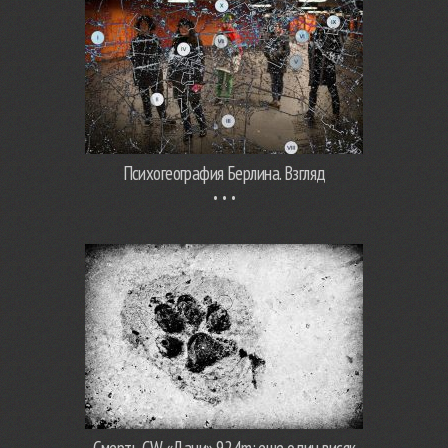
Психогеография Берлина. Взгляд
Смерть GW «Дани» 924m: еще один висяк