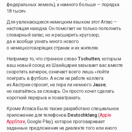
федеральных земель), а намного больше — порядка
18 тысяч.
Для увлекающихся немецким языком этот Атлас —
настоящая находка. Он помогает не только пополнить
словарный запас, но и расширить кругозор,
да и вообще узнать много нового
о немецкоговорящих странах и их жителях.
Например то, что странное слово
Tschutten
, которым
ваш новый сосед из Швейцарии зазывает вас вместе
скоротать вечерок, означает всего лишь «пойти
поиграть в футбол». А если на работе коллега
из Австрии спросит, не пора ли немного
Jause
,
не хватайтесь за словарь. Он просто хочет сделать
короткий перерыв и позавтракать.
Кроме Атласа было также разработано специальное
приложение для телефонов
Deutschklang
(
Apple
AppStore
, Google Play), которое проговаривает
заданные предложения на диалекте того или иного