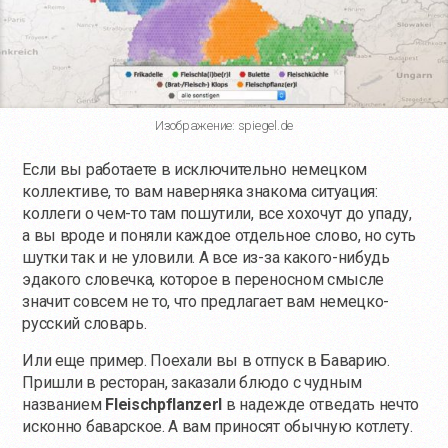
Изображение: spiegel.de
Если вы работаете в исключительно немецком
коллективе, то вам наверняка знакома ситуация:
коллеги о
чем-то
там пошутили, все хохочут до упаду,
а вы вроде и поняли каждое отдельное слово, но суть
шутки так и не уловили. А все
из-за
какого-нибудь
эдакого словечка, которое в переносном смысле
значит совсем не то, что предлагает вам немецко-
русский словарь.
Или еще пример. Поехали вы в отпуск в Баварию.
Пришли в ресторан, заказали блюдо с чудным
названием
Fleischpflanzerl
в надежде отведать нечто
исконно баварское. А вам приносят обычную котлету.