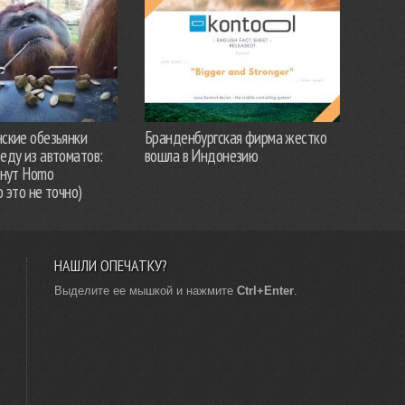
ские обезьянки
Бранденбургская фирма жестко
еду из автоматов:
вошла в Индонезию
анут Homo
о это не точно)
НАШЛИ ОПЕЧАТКУ?
Выделите ее мышкой и нажмите
Ctrl+Enter
.