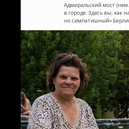
Адмиральский мост (нем.
в городе. Здесь вы, как
но симпатишный» Берлин 