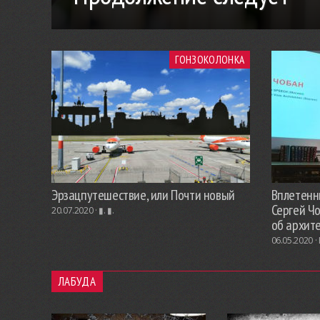
ГОНЗОКОЛОНКА
Эрзацпутешествие, или Почти новый
Вплетенны
Сергей Ч
20.07.2020 ·
▮. ▮.
об архит
06.05.2020 ·
ЛАБУДА