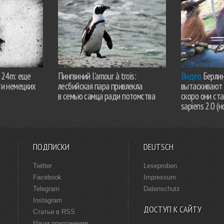
924m: еще
Пингвиний l’amour à trois:
Видео
Берлин
ти немецких
лесбийская пара привлекла
вытаскивают 
в семью самца ради потомства
скоро они ст
sapiens 2.0 (н
ПОДПИСКИ
DEUTSCH
Twitter
Leseproben
Facebook
Impressum
Telegram
Datenschutz
Instagram
ДОСТУП К САЙТУ
Статьи в RSS
Наши приложения