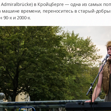
 Admiralbrücke) в Кройцберге — одна из самых п
 на машине времени, переноситесь в старый-добры
90-х и 2000-х.