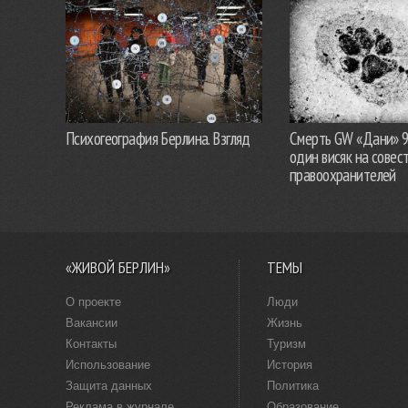
Психогеография Берлина. Взгляд
Смерть GW «Дани» 
один висяк на совес
правоохранителей
«ЖИВОЙ БЕРЛИН»
ТЕМЫ
О проекте
Люди
Вакансии
Жизнь
Контакты
Туризм
Использование
История
Защита данных
Политика
Реклама в журнале
Образование