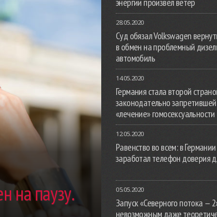
энергии произвел ветер
28.05.2020
Суд обязал Volkswagen вернут
в обмен на проблемный дизе
автомобиль
14.05.2020
Германия стала второй страной
законодательно запретившей
«лечение» гомосексуальности
12.05.2020
Равенство во всем: в Германии
заработал телефон доверия д
н на паузу.
05.05.2020
Запуск «Северного потока — 2
невозможным даже теоретич