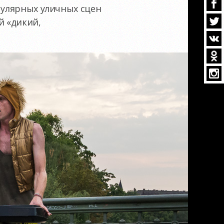
опулярных уличных сцен
й «дикий,