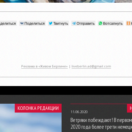
делиться
Поделиться
Твитнуть
Отправить
Вотсапнуть
Реклама в «Живом Берлине»
|
liveberlin.ad@gmail.com
КОЛОНКА РЕДАКЦИИ
11.06.2020
Ветряки побеждают! В первом
2020 года более трети немец