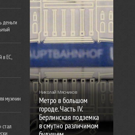
ь деньги
льный
 в ЕС,
Николай Мясников
ля мужчин
Метро в большом
городе. Часть IV.
Берлинская подземка
в смутно различимом
» стал
будущем
ески