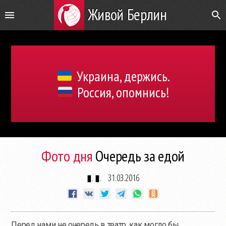
Живой Берлин
Украина, держись.
Россия, опомнись!
Фото дня
Очередь за едой
▮. ▮.
31.03.2016
Перед нами не очередь в театр, как могло бы