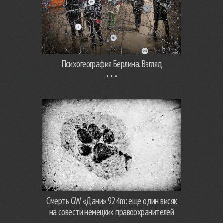
Психогеография Берлина. Взгляд
Смерть GW «Дани» 924m: еще один висяк
на совести немецких правоохранителей