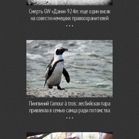
Смерть GW «Дани» 924m: еще один висяк
на совести немецких правоохранителей
Пингвиний l’amour à trois: лесбийская пара
привлекла в семью самца ради потомства