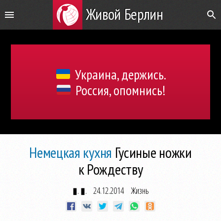
Живой Берлин
Украина, держись.
Россия, опомнись!
Немецкая кухня
Гусиные ножки
к Рождеству
▮. ▮.
24.12.2014
Жизнь