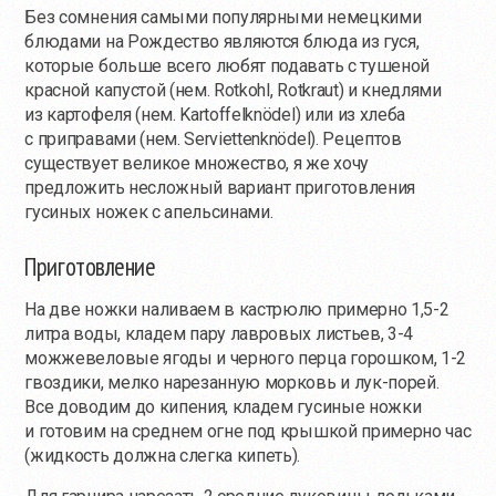
Без сомнения самыми популярными немецкими
блюдами на Рождество являются блюда из гуся,
которые больше всего любят подавать с тушеной
красной капустой (нем. Rotkohl, Rotkraut) и кнедлями
из картофеля (нем. Kartoffelknödel) или из хлеба
с приправами (нем. Serviettenknödel). Рецептов
существует великое множество, я же хочу
предложить несложный вариант приготовления
гусиных ножек с апельсинами.
Приготовление
На две ножки наливаем в кастрюлю примерно 1,5-2
литра воды, кладем пару лавровых листьев, 3-4
можжевеловые ягоды и черного перца горошком, 1-2
гвоздики, мелко нарезанную морковь и лук-порей.
Все доводим до кипения, кладем гусиные ножки
и готовим на среднем огне под крышкой примерно час
(жидкость должна слегка кипеть).