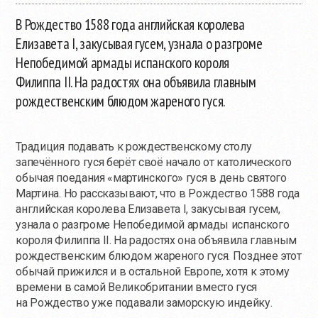
В Рождество 1588 года английская королева
Елизавета I, закусывая гусем, узнала о разгроме
Непобедимой армады испанского короля
Филиппа II. На радостях она объявила главным
рождественским блюдом жареного гуся.
Традиция подавать к рождественскому столу
запечённого гуся берёт своё начало от католического
обычая поедания «мартинского» гуся в день святого
Мартина. Но рассказывают, что в Рождество 1588 года
английская королева Елизавета I, закусывая гусем,
узнала о разгроме Непобедимой армады испанского
короля Филиппа II. На радостях она объявила главным
рождественским блюдом жареного гуся. Позднее этот
обычай прижился и в остальной Европе, хотя к этому
времени в самой Великобритании вместо гуся
на Рождество уже подавали заморскую индейку.