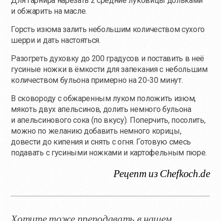
Для гарнира нарезать 2 средние луковицы дольками
и обжарить на масле.
Горсть изюма залить небольшим количеством сухого
шерри и дать настояться.
Разогреть духовку до 200 градусов и поставить в неё
гусиные ножки в ёмкости для запекания с небольшим
количеством бульона примерно на 20-30 минут.
В сковороду с обжаренным луком положить изюм,
мякоть двух апельсинов, долить немного бульона
и апельсинового сока (по вкусу). Поперчить, посолить,
можно по желанию добавить немного корицы,
довести до кипения и снять с огня. Готовую смесь
подавать с гусиными ножками и картофельным пюре.
Рецепт из Chefkoch.de
Хотите тоже преподавать в нашем