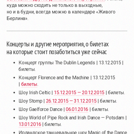
куда можно сходить не только в выходные,
но и в будни, всегда можно в календаре «Живого
Берлина».
Концерты и другие мероприятия, о билетах
на которые стоит позаботиться уже сейчас
Концерт группы The Dublin Legends | 13.12.2015 |
билеты.
Концерт Florence and the Machine | 13.12.2015
|
билеты
.
Шоу Irish Celtic |
15.12.2015 — 20.12.2015
| билеты.
Шоу Stomp |
26.12.2015 — 31.12.2015
| билеты.
Шоу Gaelforce Dance |
06.01.2016
| билеты.
Шоу World of Pipe Rock and Irish Dance — Potsdam |
13.01.2016
| билеты.
Ирландское танцевальное шоу Magic of the Dance