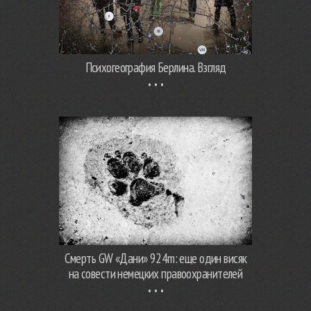
Психогеография Берлина. Взгляд
Смерть GW «Дани» 924m: еще один висяк
на совести немецких правоохранителей