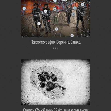
Психогеография Берлина. Взгляд
Смерть GW «Дани» 924m: еще один висяк