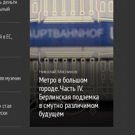
ь деньги
льный
 в ЕС,
Николай Мясников
ля мужчин
Метро в большом
городе. Часть IV.
Берлинская подземка
в смутно различимом
» стал
будущем
ески