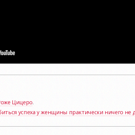
Роже Цицеро
.
биться успеха у женщины практически ничего не 