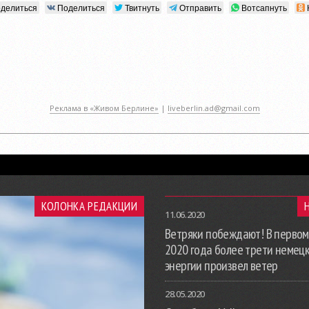
делиться
Поделиться
Твитнуть
Отправить
Вотсапнуть
Реклама в «Живом Берлине»
|
liveberlin.ad@gmail.com
КОЛОНКА РЕДАКЦИИ
11.06.2020
Ветряки побеждают! В первом
2020 года более трети немец
энергии произвел ветер
28.05.2020