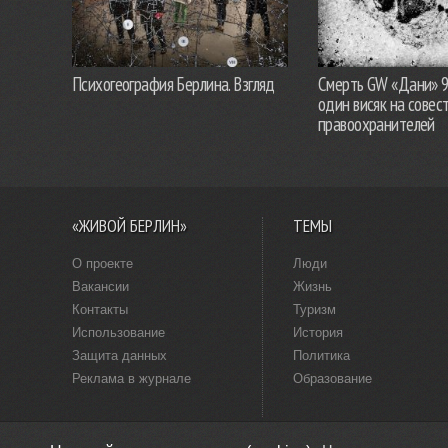
Психогеография Берлина. Взгляд
Смерть GW «Дани» 
один висяк на совес
правоохранителей
«ЖИВОЙ БЕРЛИН»
ТЕМЫ
О проекте
Люди
Вакансии
Жизнь
Контакты
Туризм
Использование
История
Защита данных
Политика
Реклама в журнале
Образование