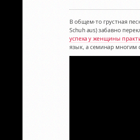
В
общем-то
грустная пес
Schuh aus) забавно пере
успеха у женщины практи
язык, а семинар многим