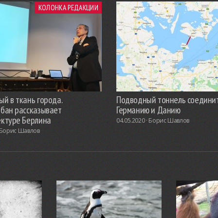
КОЛОНКА РЕДАКЦИИ
й в ткань города.
Подводный тоннель соедини
обан рассказывает
Германию и Данию
ектуре Берлина
04.05.2020 ·
Борис Шавлов
Борис Шавлов