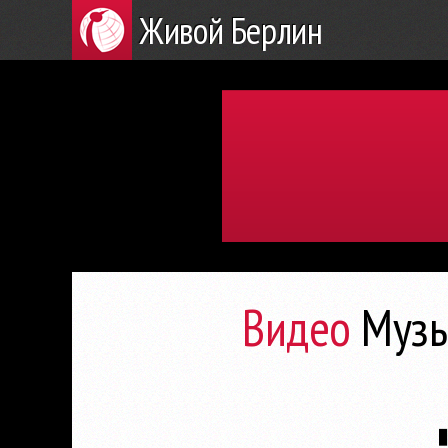
Живой Берлин
Видео
Музы
▮