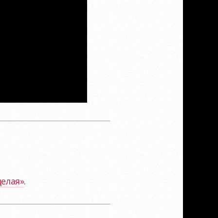
делая»
.