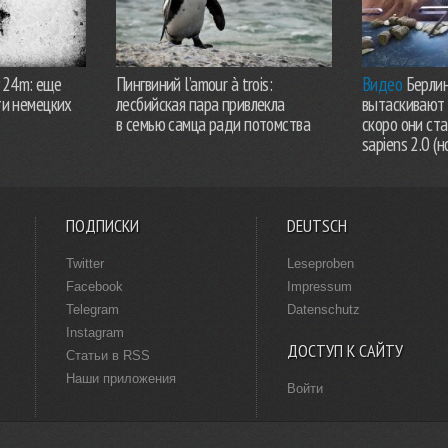
924m: еще
Пингвиний l’amour à trois:
Видео
Берлин
ти немецких
лесбийская пара привлекла
вытаскивают 
в семью самца ради потомства
скоро они ст
sapiens 2.0 (н
ПОДПИСКИ
DEUTSCH
Twitter
Leseproben
Facebook
Impressum
Telegram
Datenschutz
Instagram
ДОСТУП К САЙТУ
Статьи в RSS
Наши приложения
Войти