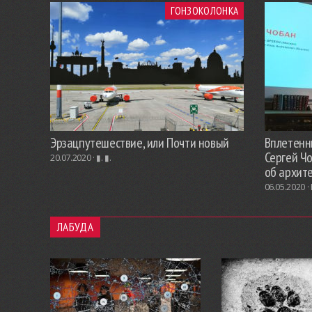
ГОНЗОКОЛОНКА
Эрзацпутешествие, или Почти новый
Вплетенны
Сергей Ч
20.07.2020 ·
▮. ▮.
об архит
06.05.2020 ·
ЛАБУДА