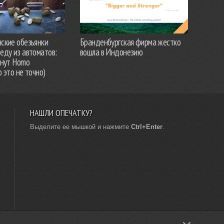
ские обезьянки
Бранденбургская фирма жестко
еду из автоматов:
вошла в Индонезию
анут Homo
о это не точно)
НАШЛИ ОПЕЧАТКУ?
Выделите ее мышкой и нажмите
Ctrl+Enter
.