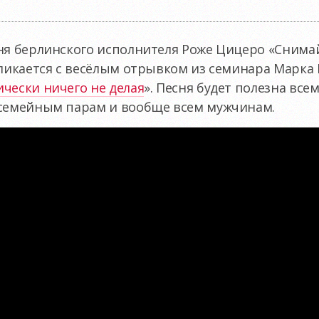
ня берлинского исполнителя Роже Цицеро «Снимай 
кликается с весёлым отрывком из семинара Марка 
чески ничего не делая
». Песня будет полезна вс
 семейным парам и вообще всем мужчинам.