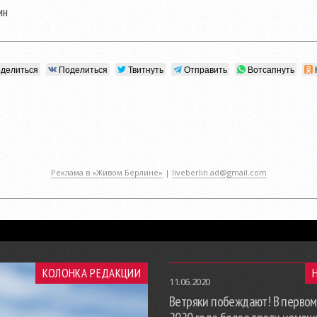
ин
делиться
Поделиться
Твитнуть
Отправить
Вотсапнуть
Реклама в «Живом Берлине»
|
liveberlin.ad@gmail.com
КОЛОНКА РЕДАКЦИИ
11.06.2020
Ветряки побеждают! В первом