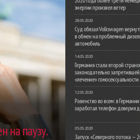
2020 года более трети немец
энергии произвел ветер
28.05.2020
Суд обязал Volkswagen вернут
в обмен на проблемный дизе
автомобиль
14.05.2020
Германия стала второй страной
законодательно запретившей
«лечение» гомосексуальности
12.05.2020
Равенство во всем: в Германии
заработал телефон доверия д
н на паузу.
05.05.2020
Запуск «Северного потока — 2