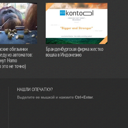
ские обезьянки
Бранденбургская фирма жестко
еду из автоматов:
вошла в Индонезию
анут Homo
о это не точно)
НАШЛИ ОПЕЧАТКУ?
Выделите ее мышкой и нажмите
Ctrl+Enter
.