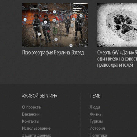
Психогеография Берлина. Взгляд
Смерть GW «Дани» 
один висяк на совес
правоохранителей
«ЖИВОЙ БЕРЛИН»
ТЕМЫ
О проекте
Люди
Вакансии
Жизнь
Контакты
Туризм
Использование
История
Защита данных
Политика