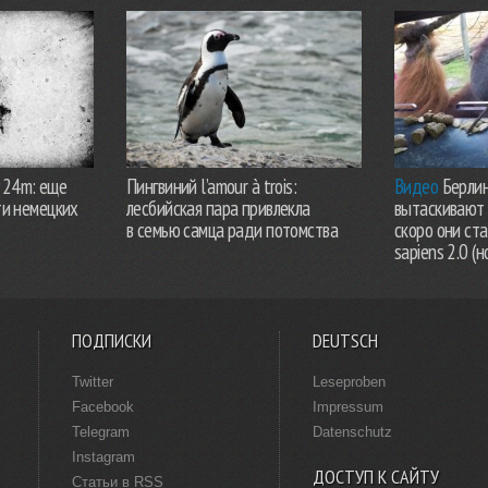
924m: еще
Пингвиний l’amour à trois:
Видео
Берлин
ти немецких
лесбийская пара привлекла
вытаскивают 
в семью самца ради потомства
скоро они ст
sapiens 2.0 (н
ПОДПИСКИ
DEUTSCH
Twitter
Leseproben
Facebook
Impressum
Telegram
Datenschutz
Instagram
ДОСТУП К САЙТУ
Статьи в RSS