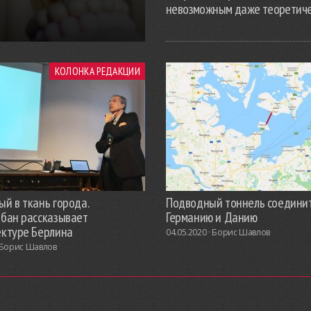
невозможным даже теоретич
КОЛОНКА РЕДАКЦИИ
й в ткань города.
Подводный тоннель соедини
обан рассказывает
Германию и Данию
ектуре Берлина
04.05.2020 ·
Борис Шавлов
Борис Шавлов