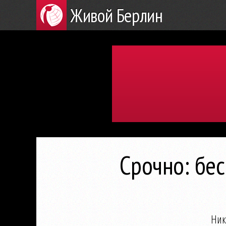
Живой Берлин
Срочно: бе
Ник