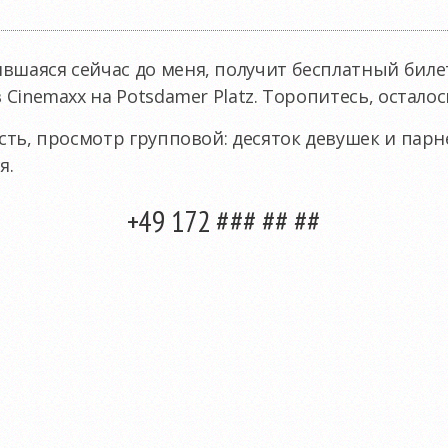
вшаяся сейчас до меня, получит бесплатный биле
в Cinemaxx на Potsdamer Platz. Торопитесь, осталос
есть, просмотр групповой: десяток девушек и пар
я.
+49 172 ### ## ##