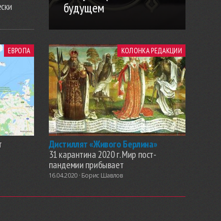
будущем
ески
ЕВРОПА
КОЛОНКА РЕДАКЦИИ
т
Дистиллят «Живого Берлина»
31 карантина 2020 г. Мир пост-
пандемии прибывает
16.04.2020 ·
Борис Шавлов