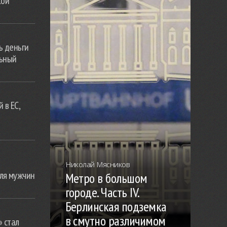
кой
ь деньги
льный
 в ЕС,
Николай Мясников
ля мужчин
Метро в большом
городе. Часть IV.
Берлинская подземка
в смутно различимом
» стал