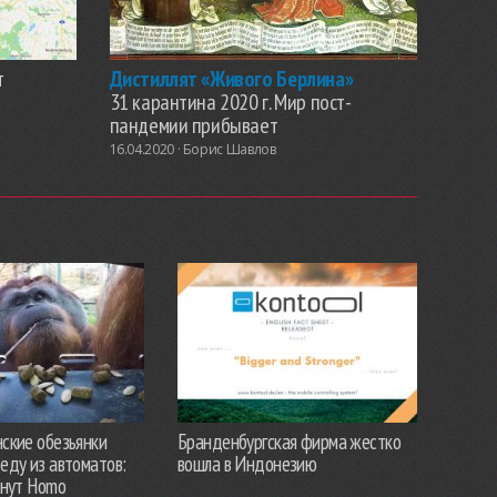
т
Дистиллят «Живого Берлина»
31 карантина 2020 г. Мир пост-
пандемии прибывает
16.04.2020 ·
Борис Шавлов
ские обезьянки
Бранденбургская фирма жестко
еду из автоматов:
вошла в Индонезию
анут Homo