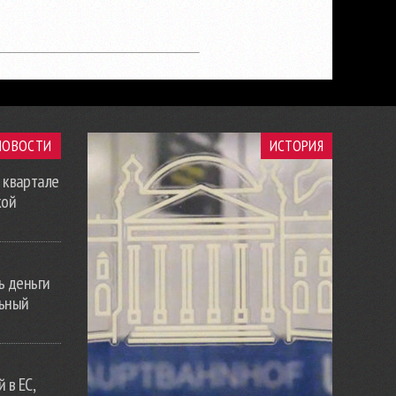
НОВОСТИ
ИСТОРИЯ
 квартале
кой
ь деньги
льный
 в ЕС,