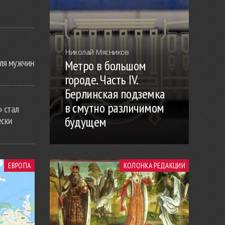
Николай Мясников
ля мужчин
Метро в большом
городе. Часть IV.
Берлинская подземка
в смутно различимом
» стал
будущем
ески
ЕВРОПА
КОЛОНКА РЕДАКЦИИ