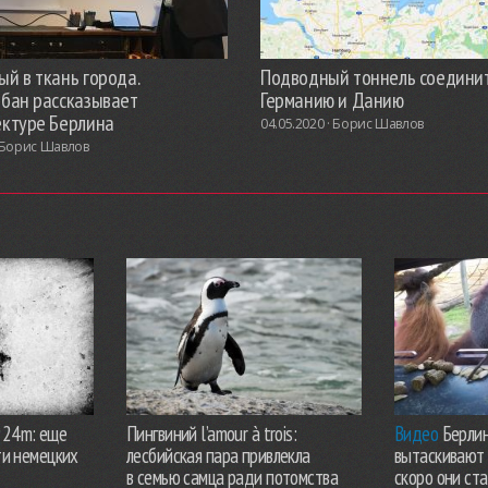
й в ткань города.
Подводный тоннель соедини
обан рассказывает
Германию и Данию
ектуре Берлина
04.05.2020 ·
Борис Шавлов
Борис Шавлов
924m: еще
Пингвиний l’amour à trois:
Видео
Берлин
ти немецких
лесбийская пара привлекла
вытаскивают 
в семью самца ради потомства
скоро они ст