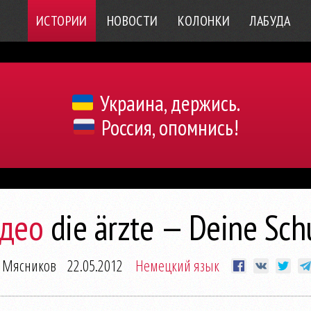
ИСТОРИИ
НОВОСТИ
КОЛОНКИ
ЛАБУДА
Украина, держись.
Россия, опомнись!
део
die ärzte — Deine Sch
 Мясников
22.05.2012
Немецкий язык