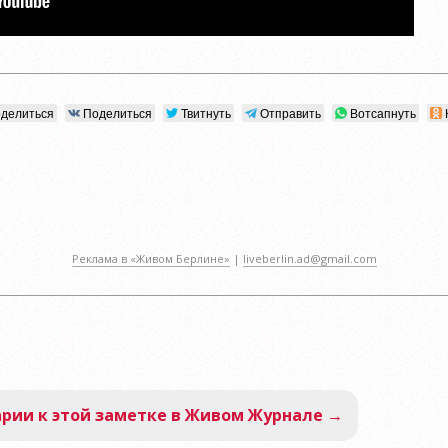
делиться
Поделиться
Твитнуть
Отправить
Вотсапнуть
Реклама в «Живом Берлине»
|
liveberlin.ad@gmail.com
рии к этой заметке в Живом Журнале →