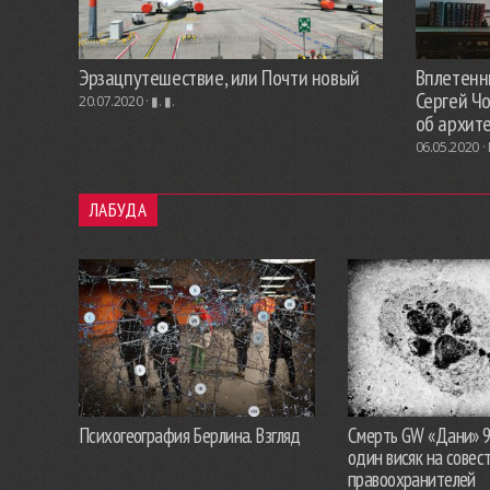
Эрзацпутешествие, или Почти новый
Вплетенны
Сергей Ч
20.07.2020 ·
▮. ▮.
об архит
06.05.2020 ·
ЛАБУДА
Психогеография Берлина. Взгляд
Смерть GW «Дани» 
один висяк на совес
правоохранителей