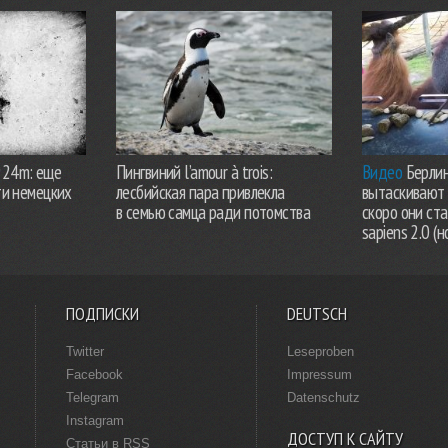
924m: еще
Пингвиний l’amour à trois:
Видео
Берлин
ти немецких
лесбийская пара привлекла
вытаскивают 
в семью самца ради потомства
скоро они ст
sapiens 2.0 (н
ПОДПИСКИ
DEUTSCH
Twitter
Leseproben
Facebook
Impressum
Telegram
Datenschutz
Instagram
ДОСТУП К САЙТУ
Статьи в RSS