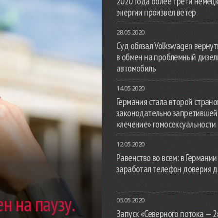
2020 года более трети немец
энергии произвел ветер
28.05.2020
Суд обязал Volkswagen вернут
в обмен на проблемный дизе
автомобиль
14.05.2020
Германия стала второй страной
законодательно запретившей
«лечение» гомосексуальности
12.05.2020
Равенство во всем: в Германии
заработал телефон доверия д
н на паузу.
05.05.2020
Запуск «Северного потока — 2