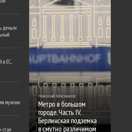
кой
ь деньги
льный
 в ЕС,
Николай Мясников
ля мужчин
Метро в большом
городе. Часть IV.
Берлинская подземка
в смутно различимом
» стал