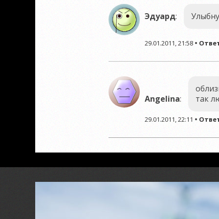
Эдуард
:
Улыбнул
29.01.2011, 21:58
•
Отве
облизн
Angelina
:
так л
29.01.2011, 22:11
•
Отве