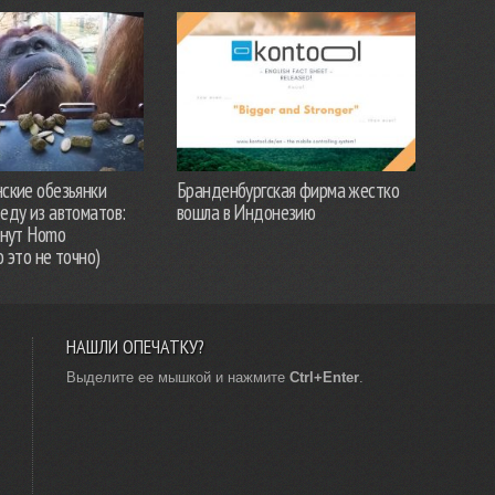
ские обезьянки
Бранденбургская фирма жестко
еду из автоматов:
вошла в Индонезию
анут Homo
о это не точно)
НАШЛИ ОПЕЧАТКУ?
Выделите ее мышкой и нажмите
Ctrl+Enter
.