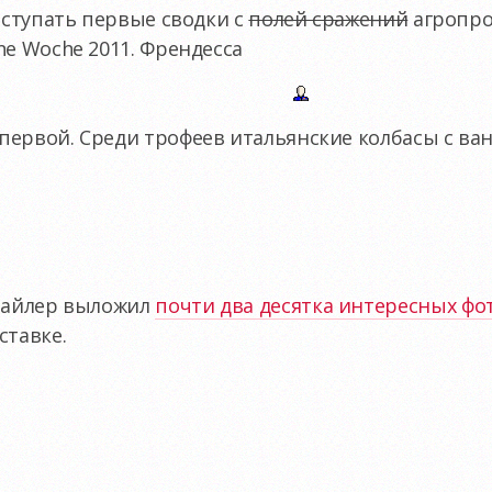
оступать первые сводки с
полей сражений
агропр
e Woche 2011. Френдесса
 первой. Среди трофеев итальянские колбасы с ва
вайлер выложил
почти два десятка интересных фо
ставке.