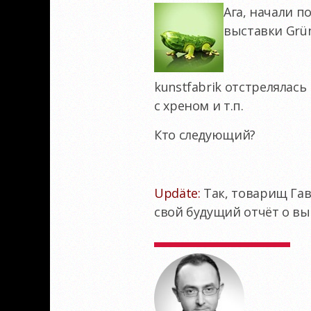
Ага, начали п
выставки Grün
kunstfabrik отстрелялась
с хреном и т.п.
Кто следующий?
.
Updäte:
Так, товарищ Га
свой будущий отчёт о вы