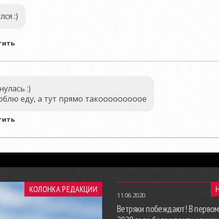
ся :)
тить
улась :)
юблю еду, а тут прямо такооооооооое
тить
КОЛОНКА РЕДАКЦИИ
11.06.2020
Ветряки побеждают! В первом