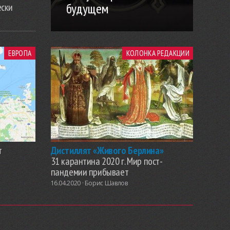
будущем
ески
ЕВРОПА
КОЛОНКА РЕДАКЦИИ
т
Дистиллят «Живого Берлина»
31 карантина 2020 г. Мир пост-
пандемии прибывает
16.04.2020 ·
Борис Шавлов