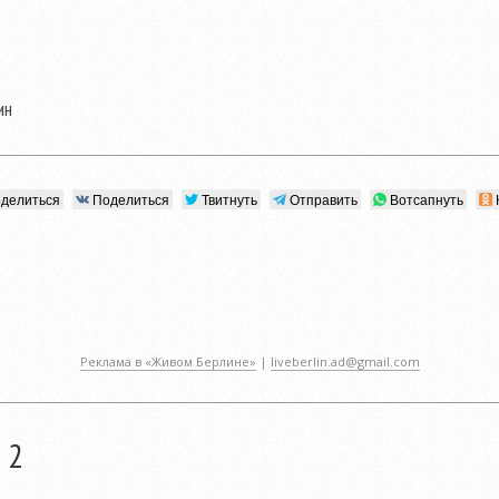
ин
делиться
Поделиться
Твитнуть
Отправить
Вотсапнуть
Реклама в «Живом Берлине»
|
liveberlin.ad@gmail.com
 2