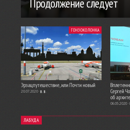
Продолжение следует
ГОНЗОКОЛОНКА
Эрзацпутешествие, или Почти новый
Вплетенны
Сергей Ч
20.07.2020 ·
▮. ▮.
об архит
06.05.2020 ·
ЛАБУДА