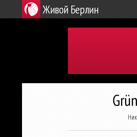
Живой Берлин
Grün
Ник