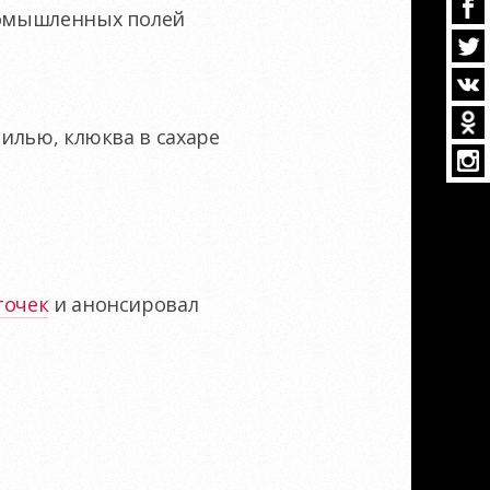
омышленных полей
нилью, клюква в сахаре
точек
и анонсировал