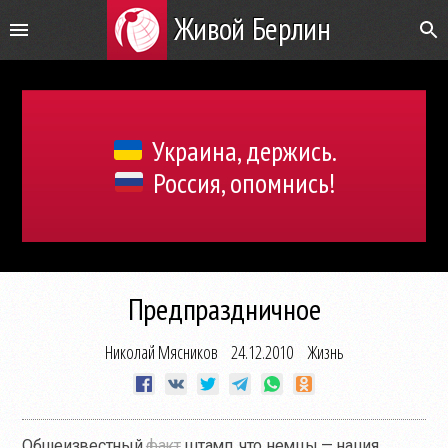
Живой Берлин
Украина, держись.
Россия, опомнись!
Предпраздничное
Николай Мясников
24.12.2010
Жизнь
Общеизвестный
факт
штамп, что немцы — нация