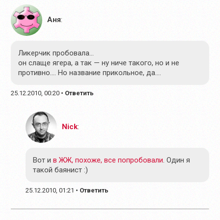
Аня
:
Ликерчик пробовала…
он слаще ягера, а так — ну ниче такого, но и не
противно…. Но название прикольное, да….
25.12.2010, 00:20
•
Ответить
Nick
:
Вот и
в ЖЖ, похоже, все попробовали
. Один я
такой баянист :)
25.12.2010, 01:21
•
Ответить