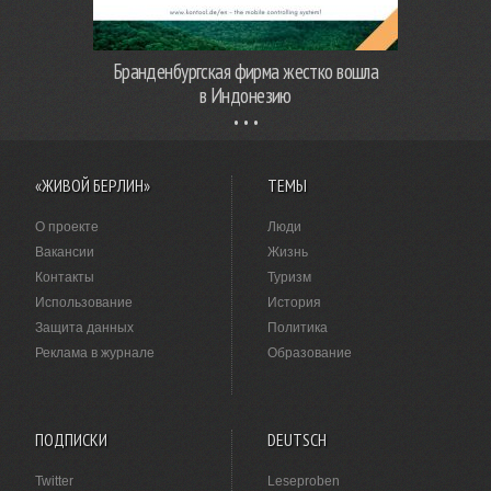
Бранденбургская фирма жестко вошла
в Индонезию
«ЖИВОЙ БЕРЛИН»
ТЕМЫ
О проекте
Люди
Вакансии
Жизнь
Контакты
Туризм
Использование
История
Защита данных
Политика
Реклама в журнале
Образование
ПОДПИСКИ
DEUTSCH
Twitter
Leseproben