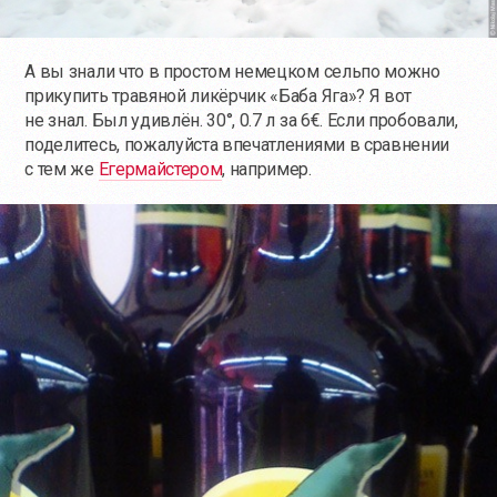
А вы знали что в простом немецком сельпо можно
прикупить травяной ликёрчик «Баба Яга»? Я вот
не знал. Был удивлён. 30°, 0.7 л за 6€. Если пробовали,
поделитесь, пожалуйста впечатлениями в сравнении
с тем же
Егермайстером
, например.