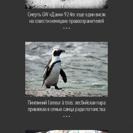
Смерть GW «Дани» 924m: еще один висяк
на совести немецких правоохранителей
Пингвиний l’amour à trois: лесбийская пара
привлекла в семью самца ради потомства