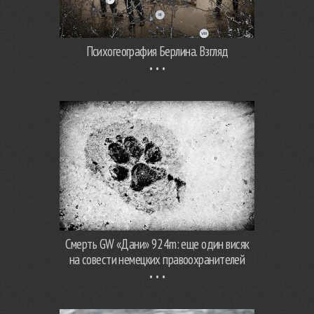
Психогеография Берлина. Взгляд
Смерть GW «Дани» 924m: еще один висяк
на совести немецких правоохранителей