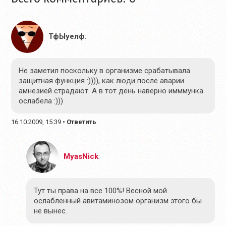
ТфЫуелф
:
Не заметил поскольку в организме срабатывала
защитная функция :)))), как люди после аварии
амнезией страдают. А в тот день наверно имммунка
ослабела :)))
16.10.2009, 15:39
•
Ответить
MyasNick
:
Тут ты права на все 100%! Весной мой
ослабленный авитаминозом организм этого бы
не вынес.