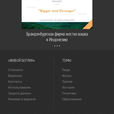
Бранденбургская фирма жестко вошла
в Индонезию
«ЖИВОЙ БЕРЛИН»
ТЕМЫ
О проекте
Люди
Вакансии
Жизнь
Контакты
Туризм
Использование
История
Защита данных
Политика
Реклама в журнале
Образование