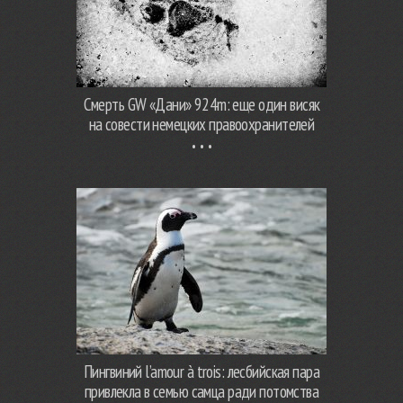
Смерть GW «Дани» 924m: еще один висяк
на совести немецких правоохранителей
Пингвиний l’amour à trois: лесбийская пара
привлекла в семью самца ради потомства