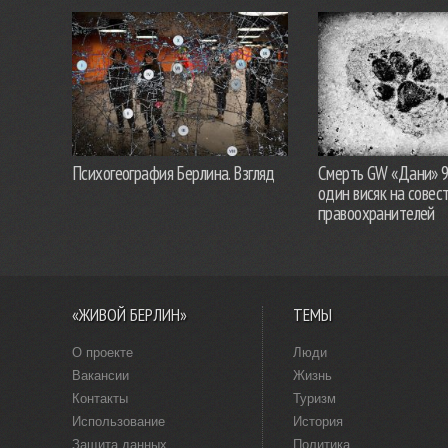
Психогеография Берлина. Взгляд
Смерть GW «Дани» 
один висяк на совес
правоохранителей
«ЖИВОЙ БЕРЛИН»
ТЕМЫ
О проекте
Люди
Вакансии
Жизнь
Контакты
Туризм
Использование
История
Защита данных
Политика