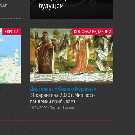
будущем
ески
ЕВРОПА
КОЛОНКА РЕДАКЦИИ
т
Дистиллят «Живого Берлина»
31 карантина 2020 г. Мир пост-
пандемии прибывает
16.04.2020 ·
Борис Шавлов