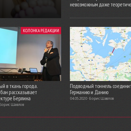
невозможным даже теоретич
КОЛОНКА РЕДАКЦИИ
й в ткань города.
Подводный тоннель соедини
обан рассказывает
Германию и Данию
ектуре Берлина
04.05.2020 ·
Борис Шавлов
Борис Шавлов