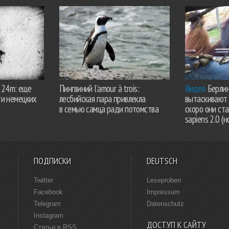
924m: еще
Пингвиний l’amour à trois:
Видео
Берлин
ти немецких
лесбийская пара привлекла
вытаскивают 
в семью самца ради потомства
скоро они ст
sapiens 2.0 (н
ПОДПИСКИ
DEUTSCH
Twitter
Leseproben
Facebook
Impressum
Telegram
Datenschutz
Instagram
ДОСТУП К САЙТУ
Статьи в RSS