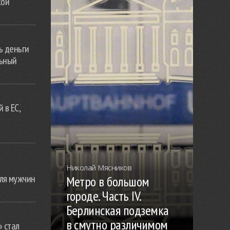
кой
ь деньги
льный
 в ЕС,
Николай Мясников
ля мужчин
Метро в большом
городе. Часть IV.
Берлинская подземка
в смутно различимом
» стал