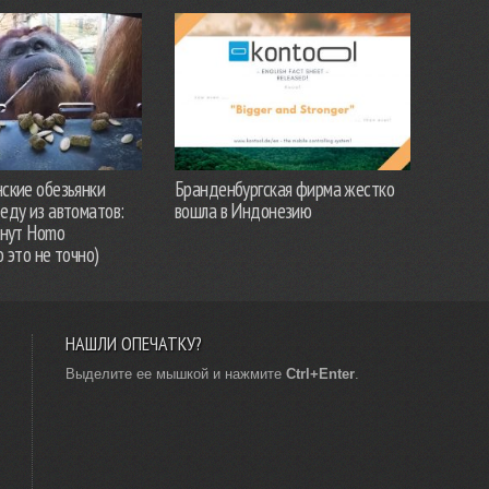
ские обезьянки
Бранденбургская фирма жестко
еду из автоматов:
вошла в Индонезию
анут Homo
о это не точно)
НАШЛИ ОПЕЧАТКУ?
Выделите ее мышкой и нажмите
Ctrl+Enter
.