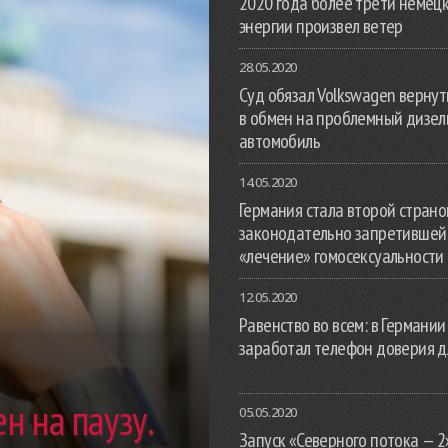
2020 года более трети немец
энергии произвел ветер
28.05.2020
Суд обязал Volkswagen вернут
в обмен на проблемный дизе
автомобиль
14.05.2020
Германия стала второй страной
законодательно запретившей
«лечение» гомосексуальности
12.05.2020
Равенство во всем: в Германии
заработал телефон доверия д
н на паузу.
05.05.2020
Запуск «Северного потока — 2