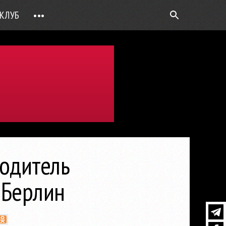
КЛУБ
•••
ВОПРОС РЕБРОМ
ТОЧКИ НАД Ö
ФОТОГАЛЕРЕИ
ЦИФРА ДНЯ
ВИДЕО
ОТКРЫТАЯ ЛИНИЯ
ПРИЛОЖЕНИЯ
одитель
DEUTSCH
 Берлин
ВОЙТИ