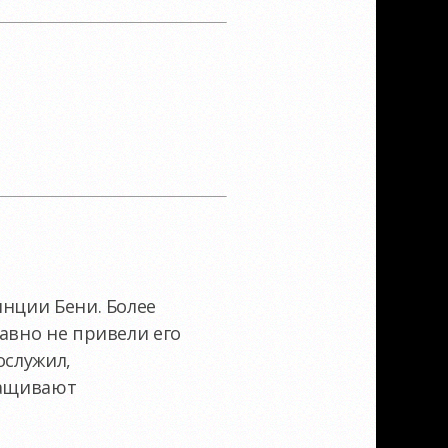
инции Бени. Более
авно не привели его
ослужил,
ращивают