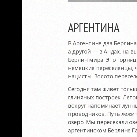
АРГЕНТИНА
В Аргентине два Берлина.
а другой — в Андах, на 
Берлин мира. Это горня
немецкие переселенцы, ч
нацисты. Золото пересел
Сегодня там живет только
глиняных построек. Лето
вокруг напоминает лунн
проводников. Путь лежи
озеро. Мы пересекали оз
аргентинском Берлине Г