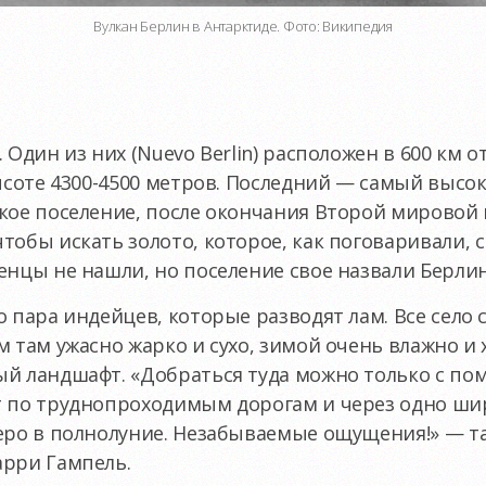
Вулкан Берлин в Антарктиде. Фото: Википедия
 Один из них (Nuevo Berlin) расположен в 600 км о
высоте 4300-4500 метров. Последний — самый выс
цкое поселение, после окончания Второй мировой
тобы искать золото, которое, как поговаривали, с
енцы не нашли, но поселение свое назвали Берлин
 пара индейцев, которые разводят лам. Все село 
м там ужасно жарко и сухо, зимой очень влажно и 
ый ландшафт. «Добраться туда можно только с 
т по труднопроходимым дорогам и через одно шир
еро в полнолуние. Незабываемые ощущения!» — т
арри Гампель.