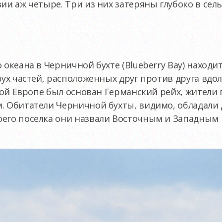
ии аж четыре. Три из них затеряны глубоко в сель
о океана в Черничной бухте (Blueberry Bay) нахо
вух частей, расположенных друг против друга вдол
лекой Европе был основан Германский рейх, жители
. Обитатели Черничной бухты, видимо, обладали
оего поселка они назвали Восточным и Западным 