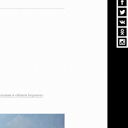
Реклама в «Живом Берлине»