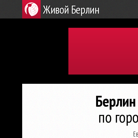
Живой Берлин
Берлин 
по гор
Е