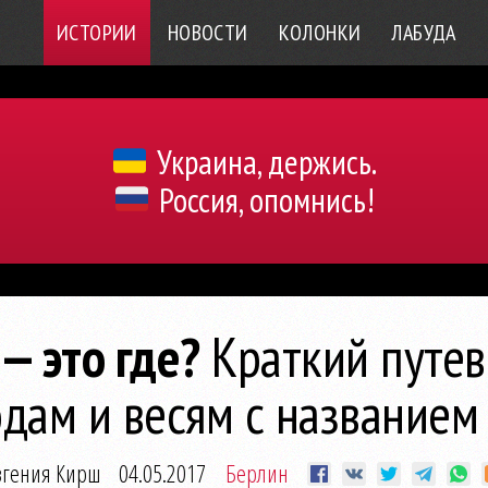
ИСТОРИИ
НОВОСТИ
КОЛОНКИ
ЛАБУДА
Украина, держись.
Россия, опомнись!
— это где?
Краткий путев
одам и весям с названием
вгения Кирш
04.05.2017
Берлин