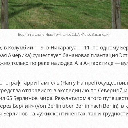
Берлин в штате Нью-Гэмпшир, США. Фото: Википедия
 в Колумбии — 9, в Никарагуа — 11, по одному Бе
ая Америка) существует банановая плантация Эстат
жно только по реке на лодке. А в Антарктиде — в
фотограф Гарри Гaмпель (Harry Hampel) осуществи
 средства отправился в экспедицию по Северной 
л 65 Берлинов мира. Результатом этого путешест
рез Берлин» (Von Berlin über Berlin nach Berlin), в
ы Берлинов на чужих континентах, так и трудност