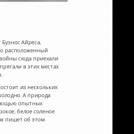
т Буэнос Айреса,
око расположенный
 войны сюда приехали
прятали в этих местах
.
состоит из нескольких
холодно. А природа
помощью опытных
окое, белое соленое
ак пишет об этом