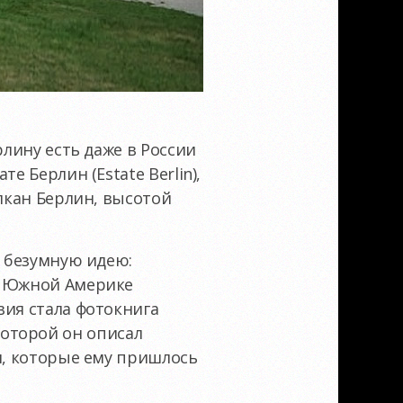
рлину есть даже в России
е Берлин (Estate Berlin),
улкан Берлин, высотой
л безумную идею:
и Южной Америке
вия стала фотокнига
 которой он описал
и, которые ему пришлось