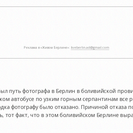
Реклама в «Живом Берлине»:
liveberlin.ad@gmail.com
был путь фотографа в Берлин в боливийской пров
ьком автобусе по узким горным серпантинам все р
одка фотографу было отказано. Причиной отказа п
ь, тот факт, что в этом боливийском Берлине вы