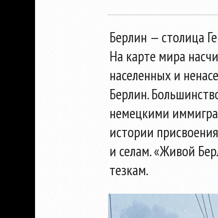
Берлин — столица Ге
На карте мира насч
населенных и ненас
Берлин. Большинств
немецкими иммигран
истории присвоения
и селам. «Живой Бер
тезкам.