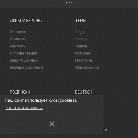
«ЖИВОЙ БЕРЛИН»
ТЕМЫ
О проекте
Люди
Вакансии
Жизнь
Контакты
Туризм
Использование
История
Защита данных
Политика
Реклама в журнале
Образование
ПОДПИСКИ
DEUTSCH
Наш сайт использует куки (cookies).
Twitter
Leseproben
Что это и зачем →
Facebook
Impressum
Telegram
Datenschutz
×
Instagram
ДОСТУП К САЙТУ
Статьи в RSS