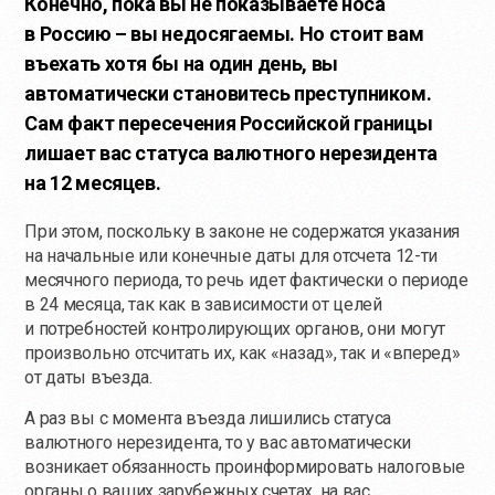
Конечно, пока вы не показываете носа
в Россию – вы недосягаемы. Но стоит вам
въехать хотя бы на один день, вы
автоматически становитесь преступником.
Сам факт пересечения Российской границы
лишает вас статуса валютного нерезидента
на 12 месяцев.
При этом, поскольку в законе не содержатся указания
на начальные или конечные даты для отсчета 12-ти
месячного периода, то речь идет фактически о периоде
в 24 месяца, так как в зависимости от целей
и потребностей контролирующих органов, они могут
произвольно отсчитать их, как «назад», так и «вперед»
от даты въезда.
А раз вы с момента въезда лишились статуса
валютного нерезидента, то у вас автоматически
возникает обязанность проинформировать налоговые
органы о ваших зарубежных счетах, на вас