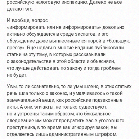
российскую налоговую инспекцию. Далеко не все
делают это.
И вообще, вопрос
«информировать или не информировать» довольно
активно обсуждается в среде экспатов, и это
обсуждение даже выплескивается порой в «большую
прессу». Еще недавно многие издания публиковали
статьи на эту тему, в которых рассказывали
о законодательстве в этой области и объясняли,
что лучше действовать по закону и тогда проблем
не будет.
Увы, то ли сознательно, то ли умышлено, в этих статьях
речь шла только о законах, и умалчивалось о такой
замечательной вещи, как российские подзаконные
акты. А они, эти акты, не только существуют,
но и устроены таким образом, что буквальное
следование им может превратить вас в уголовного
преступника, в то время как игнорируя закон, вы
отделаетесь лишь административным штрафом.