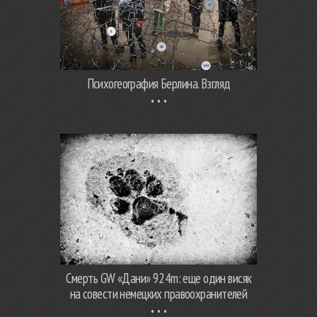
Психогеография Берлина. Взгляд
Смерть GW «Дани» 924m: еще один висяк
на совести немецких правоохранителей