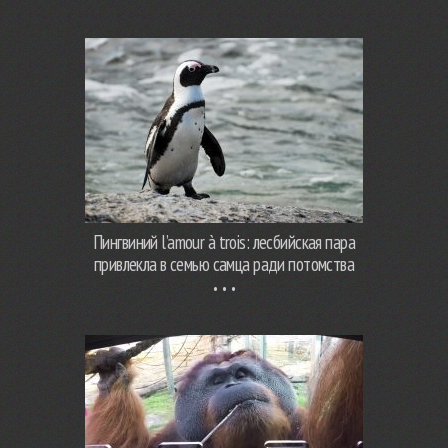
Пингвиний l’amour à trois: лесбийская пара
привлекла в семью самца ради потомства