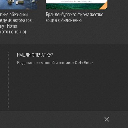
ские обезьянки
Бранденбургская фирма жестко
еду из автоматов:
вошла в Индонезию
анут Homo
о это не точно)
НАШЛИ ОПЕЧАТКУ?
Выделите ее мышкой и нажмите
Ctrl+Enter
.
×