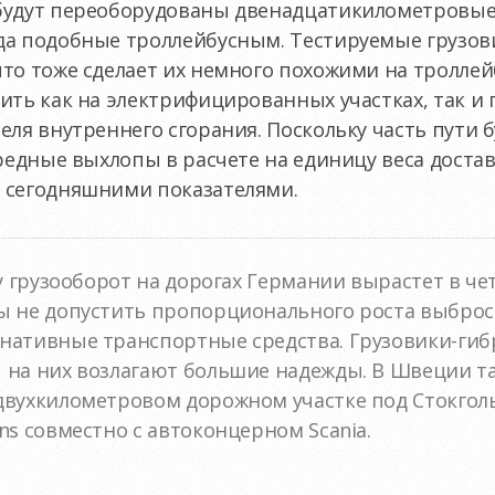
будут переоборудованы двенадцатикилометровые 
да подобные троллейбусным. Тестируемые грузов
что тоже сделает их немного похожими на тролле
ить как на электрифицированных участках, так 
еля внутреннего сгорания. Поскольку часть пути 
вредные выхлопы в расчете на единицу веса доста
 сегодняшними показателями.
ду грузооборот на дорогах Германии вырастет в ч
ы не допустить пропорционального роста выброс
нативные транспортные средства. Грузовики-гиб
 на них возлагают большие надежды. В Швеции та
двухкилометровом дорожном участке под Стокгол
ns совместно с автоконцерном Scania.