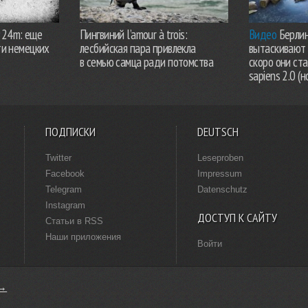
924m: еще
Пингвиний l’amour à trois:
Видео
Берлин
ти немецких
лесбийская пара привлекла
вытаскивают 
в семью самца ради потомства
скоро они ст
sapiens 2.0 (н
ПОДПИСКИ
DEUTSCH
Twitter
Leseproben
Facebook
Impressum
Telegram
Datenschutz
Instagram
ДОСТУП К САЙТУ
Статьи в RSS
Наши приложения
Войти
 →
делано в Германии