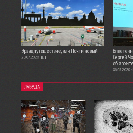
Эрзацпутешествие, или Почти новый
Вплетенны
Сергей Ч
20.07.2020 ·
▮. ▮.
об архит
06.05.2020 ·
ЛАБУДА