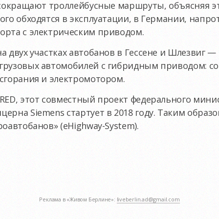
 сокращают троллейбусные маршруты, объясняя эт
ого обходятся в эксплуатации, в Германии, напр
орта с электрическим приводом.
а двух участках автобанов в Гессене и Шлезвиг —
грузовых автомобилей с гибридным приводом: с
сгорания и электромотором.
RED, этот совместный проект федерального мини
ерна Siemens стартует в 2018 году. Таким образ
роавтобанов» (eHighway-System).
Реклама в «Живом Берлине»:
liveberlin.ad@gmail.com