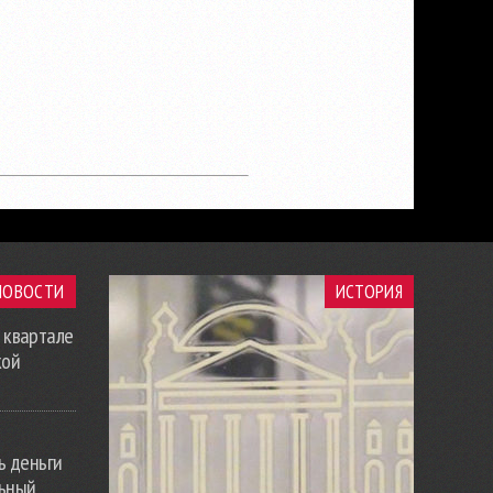
НОВОСТИ
ИСТОРИЯ
 квартале
кой
ь деньги
льный