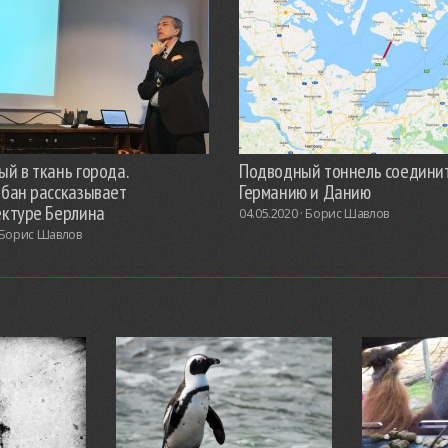
й в ткань города.
Подводный тоннель соедини
обан рассказывает
Германию и Данию
ектуре Берлина
04.05.2020 ·
Борис Шавлов
Борис Шавлов