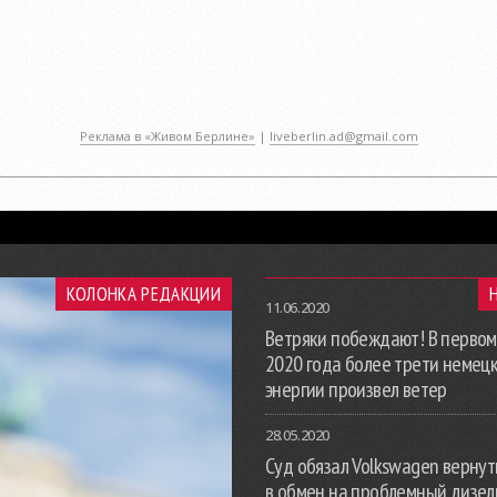
Реклама в «Живом Берлине»
|
liveberlin.ad@gmail.com
КОЛОНКА РЕДАКЦИИ
11.06.2020
Ветряки побеждают! В первом
2020 года более трети немец
энергии произвел ветер
28.05.2020
Суд обязал Volkswagen вернут
в обмен на проблемный дизе