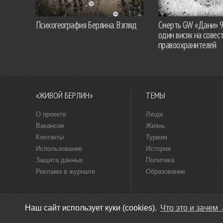
Психогеография Берлина. Взгляд
Смерть GW «Дани» 
один висяк на совес
правоохранителей
«ЖИВОЙ БЕРЛИН»
ТЕМЫ
О проекте
Люди
Вакансии
Жизнь
Контакты
Туризм
Использование
История
Защита данных
Политика
Реклама в журнале
Образование
Наш сайт использует куки (cookies).
Что это и зачем
© «Живой Берлин», 2009–2026 · Версия 4.0 ·
Придумано в Берлине ·
С