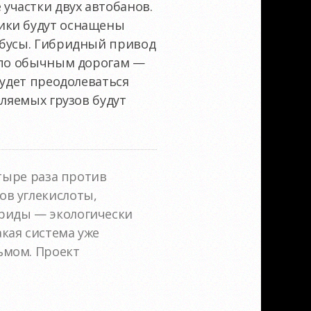
участки двух автобанов.
ики будут оснащены
йбусы. Гибридный привод
и по обычным дорогам —
будет преодолеваться
вляемых грузов будут
етыре раза против
ов углекислоты,
риды — экологически
кая система уже
ьмом. Проект