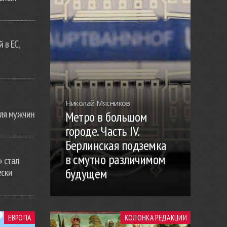
 в ЕС,
Николай Мясников
ля мужчин
Метро в большом
городе. Часть IV.
Берлинская подземка
в смутно различимом
» стал
будущем
ески
ЕВРОПА
КОЛОНКА РЕДАКЦИИ