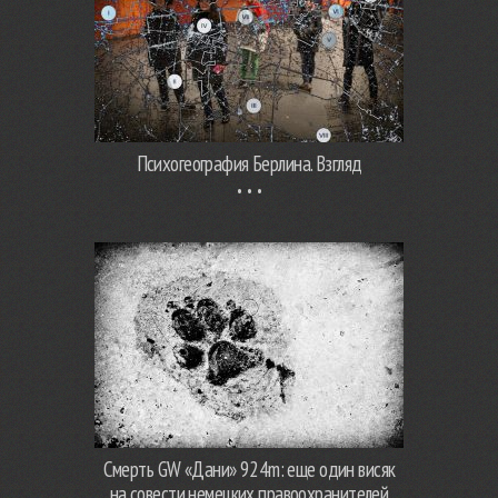
Психогеография Берлина. Взгляд
Смерть GW «Дани» 924m: еще один висяк
на совести немецких правоохранителей