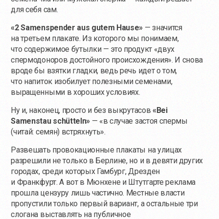
для себя сам.
«2 Samenspender aus gutem Hause»
— значится
на третьем плакате. Из которого мы понимаем,
что содержимое бутылки — это продукт «двух
спермодоноров достойного происхождения». И снова
вроде бы взятки гладки, ведь речь идет о том,
что напиток изобилует полезными семенами,
выращенными в хороших условиях.
Ну и, наконец, просто и без выкрутасов
«Bei
Samenstau schütteln»
— «в случае застоя спермы
(читай: семян) встряхнуть».
Развешать провокационные плакаты на улицах
разрешили не только в Берлине, но и в девяти других
городах, среди которых Гамбург, Дрезден
и Франкфурт. А вот в Мюнхене и Штутгарте реклама
прошла цензуру лишь частично. Местные власти
пропустили только первый вариант, а остальные три
слогана выставлять на публичное