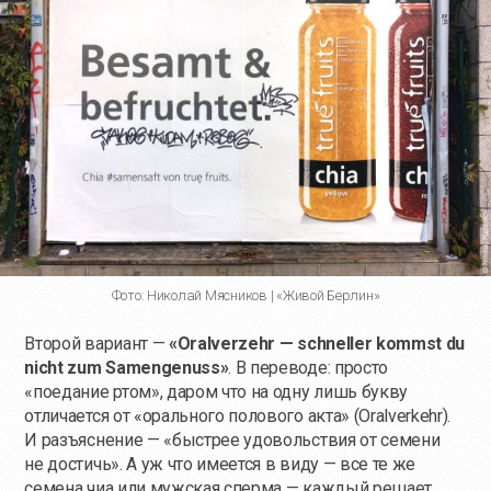
Фото: Николай Мясников | «Живой Берлин»
Второй вариант —
«Oralverzehr — schneller kommst du
nicht zum Samengenuss»
. В переводе: просто
«поедание ртом», даром что на одну лишь букву
отличается от «орального полового акта» (Oralverkehr).
И разъяснение — «быстрее удовольствия от семени
не достичь». А уж что имеется в виду — все те же
семена чиа или мужская сперма — каждый решает