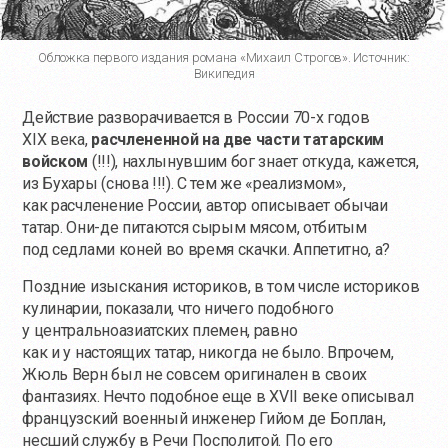
Обложка первого издания романа «Михаил Строгов». Источник:
Википедия
Действие разворачивается в России 70-х годов
XIX века,
расчлененной на две части татарским
войском
(!!!), нахлынувшим бог знает откуда, кажется,
из Бухары (снова !!!). С тем же «реализмом»,
как расчленение России, автор описывает обычаи
татар.
Они-де
питаются сырым мясом, отбитым
под седлами коней во время скачки. Аппетитно, а?
Поздние изыскания историков, в том числе историков
кулинарии, показали, что ничего подобного
у центральноазиатских племен, равно
как и у настоящих татар, никогда не было. Впрочем,
Жюль Верн был не совсем оригинален в своих
фантазиях. Нечто подобное еще в XVII веке описывал
французский военный инженер Гийом де Боплан,
несший службу в Речи Посполитой. По его