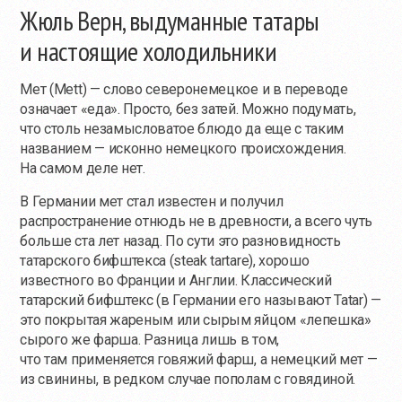
Жюль Верн, выдуманные татары
и настоящие холодильники
Мет (Mett) — слово северонемецкое и в переводе
означает «еда». Просто, без затей. Можно подумать,
что столь незамысловатое блюдо да еще с таким
названием — исконно немецкого происхождения.
На самом деле нет.
В Германии мет стал известен и получил
распространение отнюдь не в древности, а всего чуть
больше ста лет назад. По сути это разновидность
татарского бифштекса (steak tartare), хорошо
известного во Франции и Англии. Классический
татарский бифштекс (в Германии его называют Tatar) —
это покрытая жареным или сырым яйцом «лепешка»
сырого же фарша. Разница лишь в том,
что там применяется говяжий фарш, а немецкий мет —
из свинины, в редком случае пополам с говядиной.