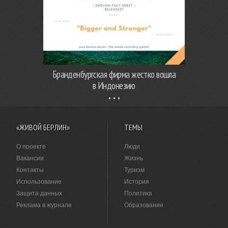
Бранденбургская фирма жестко вошла
в Индонезию
«ЖИВОЙ БЕРЛИН»
ТЕМЫ
О проекте
Люди
Вакансии
Жизнь
Контакты
Туризм
Использование
История
Защита данных
Политика
Реклама в журнале
Образование