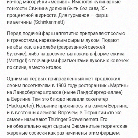
из-под
мясорубки «месиво». Имеются кулинарные
тонкости. Свинина должна быть без сала, 35-
процентной жирности. Для гурманов — фарш
из ветчины (Schinkenmett).
Перед подачей фарш аппетитно приправляют солью
и пряностями, нарезанным сырым луком. Подают
не абы как, а на хлебе (разрезанной свежей
булочке), либо на досочке, выложив в форме ежика
(Mettigel) с торчащими фрагментами луковых колечек
по спине, вместо иголок.
Одним из первых приправленный мет предложил
своим посетителям в 1903 году ресторанчик «Мартин»
на Ландсбергерштрассе (ныне Ландсбергер-аллее)
в Берлине. Там это блюдо назвали хакепетер
(Hackepeter). Название прижилось и в самом Берлине,
и в восточных землях. Впрочем, в Тюрингии «то же
самое» называют Thüringer Schweinemett. Его
не обязательно едят сырым. Знаменитые тюрингские
жареные сосиски как раз начинены этим фаршем.