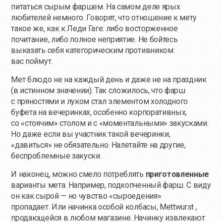
питаться сырым фаршем. На самом деле ярых
любителей немного. Говорят, что отношение к мету
такое же, как к Леди Гаге: либо восторженное
почитание, либо полное неприятие. Не бойтесь
выказать себя категорическим противником:
вас поймут.
Мет блюдо не на каждый день и даже не на праздник
(в истинном значении). Так сложилось, что фарш
с пряностями и луком стал элементом холодного
буфета на вечеринках, особенно корпоративных,
со «стоячим» столом и с «моментальными» закусками.
Но даже если вы участник такой вечеринки,
«давиться» не обязательно. Налетайте на другие,
беспроблемные закуски.
И наконец, можно смело потреблять
приготовленные
варианты мета. Например, подкопченный фарш. С виду
он как сырой — но чувство «сыроедения»
пропадает. Или начинка особой колбасы, Mettwurst ,
продающейся в любом магазине. Начинку извлекают