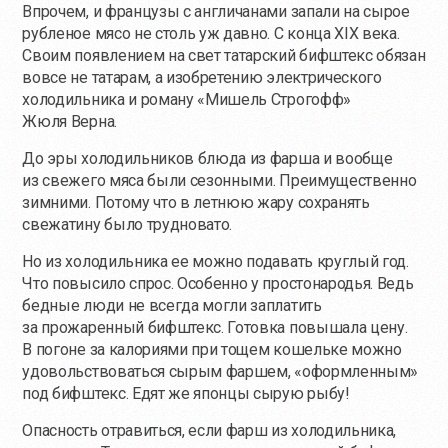
Впрочем, и французы с англичанами запали на сырое
рубленое мясо не столь уж давно. С конца XIX века.
Своим появлением на свет татарский бифштекс обязан
вовсе не татарам, а изобретению электрического
холодильника и роману «Мишель Строгофф»
Жюля Верна.
До эры холодильников блюда из фарша и вообще
из свежего мяса были сезонными. Преимущественно
зимними. Потому что в летнюю жару сохранять
свежатину было трудновато.
Но из холодильника ее можно подавать круглый год.
Что повысило спрос. Особенно у простонародья. Ведь
бедные люди не всегда могли заплатить
за прожаренный бифштекс. Готовка повышала цену.
В погоне за калориями при тощем кошельке можно
удовольствоваться сырым фаршем, «оформленным»
под бифштекс. Едят же японцы сырую рыбу!
Опасность отравиться, если фарш из холодильника,