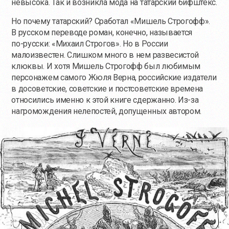
невысока. Так и возникла мода на татарский бифштекс.
Но почему татарский? Сработал «Мишель Строгофф».
В русском переводе роман, конечно, называется
по-русски
: «Михаил Строгов». Но в России
малоизвестен. Слишком много в нем развесистой
клюквы. И хотя Мишель Строгофф был любимым
персонажем самого Жюля Верна, российские издатели
в досоветские, советские и постсоветские времена
относились именно к этой книге сдержанно.
Из-за
нагромождения нелепостей, допущенных автором.