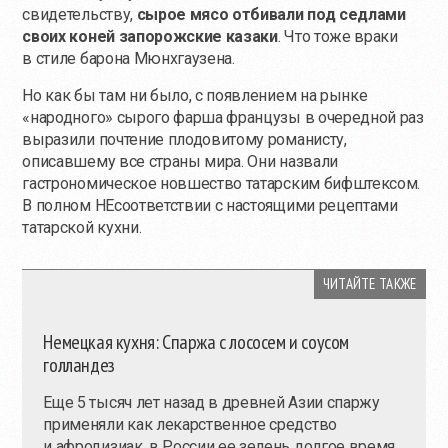
свидетельству,
сырое мясо отбивали под седлами
своих коней запорожские казаки
. Что тоже враки
в стиле барона Мюнхгаузена.
Но как бы там ни было, с появлением на рынке
«народного» сырого фарша французы в очередной раз
выразили почтение плодовитому романисту,
описавшему все страны мира. Они назвали
гастрономическое новшество татарским бифштексом.
В полном НЕсоответствии с настоящими рецептами
татарской кухни.
ЧИТАЙТЕ ТАКЖЕ
Немецкая кухня: Спаржа с лососем и соусом
голландез
Еще 5 тысяч лет назад в древней Азии спаржу
применяли как лекарственное средство
и афродизиак, в России ее зелень долгое время