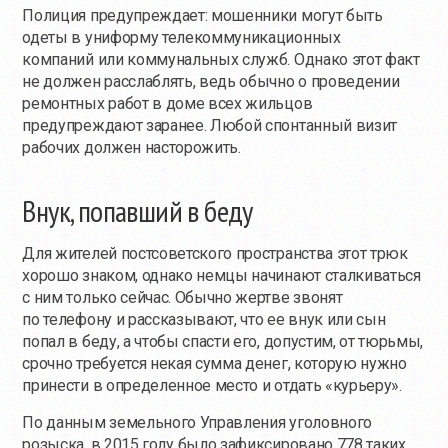
Полиция предупреждает: мошенники могут быть
одеты в униформу телекоммуникационных
компаний или коммунальных служб. Однако этот факт
не должен расслаблять, ведь обычно о проведении
ремонтных работ в доме всех жильцов
предупреждают заранее. Любой спонтанный визит
рабочих должен насторожить.
Внук, попавший в беду
Для жителей постсоветского пространства этот трюк
хорошо знаком, однако немцы начинают сталкиваться
с ним только сейчас. Обычно жертве звонят
по телефону и рассказывают, что ее внук или сын
попал в беду, а чтобы спасти его, допустим, от тюрьмы,
срочно требуется некая сумма денег, которую нужно
принести в определенное место и отдать «курьеру».
По данным земельного Управления уголовного
розыска, в 2015 году было зафиксировано 778 таких