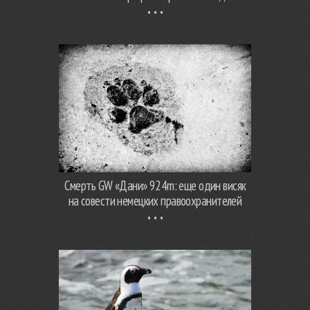
Смерть GW «Дани» 924m: еще один висяк
на совести немецких правоохранителей