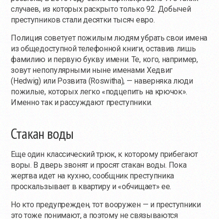
случаев, из которых раскрыто только 92. Добычей
преступников стали десятки тысяч евро.
Полиция советует пожилым людям убрать свои имена
из общедоступной телефонной книги, оставив лишь
фамилию и первую букву имени. Те, кого, например,
зовут непопулярными ныне именами Хедвиг
(Hedwig) или Розвита (Roswitha), — наверняка люди
пожилые, которых легко «подцепить на крючок».
Именно так и рассуждают преступники.
Стакан воды
Еще один классический трюк, к которому прибегают
воры. В дверь звонят и просят стакан воды. Пока
жертва идет на кухню, сообщник преступника
проскальзывает в квартиру и «обчищает» ее.
Но кто предупрежден, тот вооружен — и преступники
это тоже понимают, а поэтому не связываются