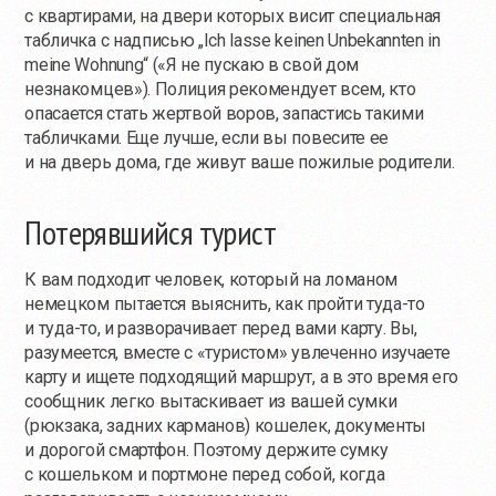
с квартирами, на двери которых висит специальная
табличка с надписью „Ich lasse keinen Unbekannten in
meine Wohnung“ («Я не пускаю в свой дом
незнакомцев»). Полиция рекомендует всем, кто
опасается стать жертвой воров, запастись такими
табличками. Еще лучше, если вы повесите ее
и на дверь дома, где живут ваше пожилые родители.
Потерявшийся турист
К вам подходит человек, который на ломаном
немецком пытается выяснить, как пройти
туда-то
и
туда-то
, и разворачивает перед вами карту. Вы,
разумеется, вместе с «туристом» увлеченно изучаете
карту и ищете подходящий маршрут, а в это время его
сообщник легко вытаскивает из вашей сумки
(рюкзака, задних карманов) кошелек, документы
и дорогой смартфон. Поэтому держите сумку
с кошельком и портмоне перед собой, когда