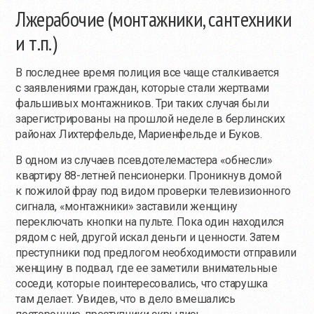
Лжерабочие (монтажники, сантехники
и т.п.)
В последнее время полиция все чаще сталкивается
с заявлениями граждан, которые стали жертвами
фальшивых монтажников. Три таких случая были
зарегистрированы на прошлой неделе в берлинских
районах Лихтерфельде, Мариенфельде и Буков.
В одном из случаев псевдотелемастера «обнесли»
квартиру 88-летней пенсионерки. Проникнув домой
к пожилой фрау под видом проверки телевизионного
сигнала, «монтажники» заставили женщину
переключать кнопки на пульте. Пока один находился
рядом с ней, другой искал деньги и ценности. Затем
преступники под предлогом необходимости отправили
женщину в подвал, где ее заметили внимательные
соседи, которые поинтересовались, что старушка
там делает. Увидев, что в дело вмешались