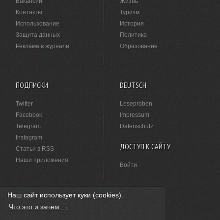
Вакансии
Жизнь
Контакты
Туризм
Использование
История
Защита данных
Политика
Реклама в журнале
Образование
ПОДПИСКИ
DEUTSCH
Twitter
Leseproben
Facebook
Impressum
Telegram
Datenschutz
Instagram
ДОСТУП К САЙТУ
Статьи в RSS
Наши приложения
Войти
Наш сайт использует куки (cookies).
НАШЛИ ОПЕЧАТКУ?
Что это и зачем →
Выделите ее мышкой и нажмите
Ctrl+Enter
.