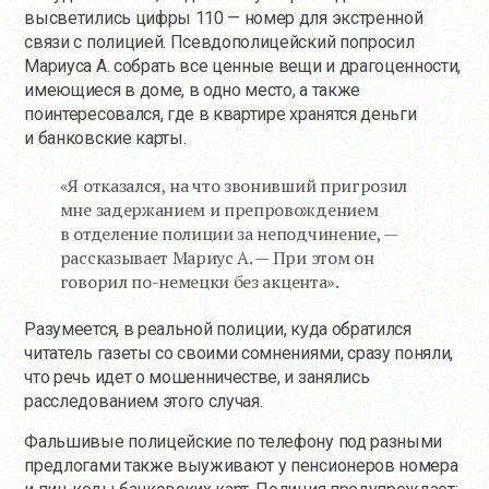
высветились цифры 110 — номер для экстренной
связи с полицией. Псевдополицейский попросил
Мариуса А. собрать все ценные вещи и драгоценности,
имеющиеся в доме, в одно место, а также
поинтересовался, где в квартире хранятся деньги
и банковские карты.
«Я отказался, на что звонивший пригрозил
мне задержанием и препровождением
в отделение полиции за неподчинение, —
рассказывает Мариус А. — При этом он
говорил
по-немецки
без акцента».
Разумеется, в реальной полиции, куда обратился
читатель газеты со своими сомнениями, сразу поняли,
что речь идет о мошенничестве, и занялись
расследованием этого случая.
Фальшивые полицейские по телефону под разными
предлогами также выуживают у пенсионеров номера