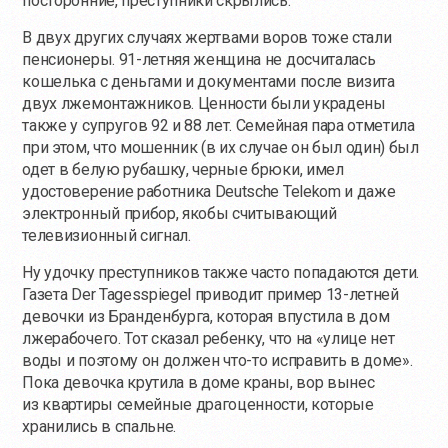
посторонние, преступники скрылись.
В двух других случаях жертвами воров тоже стали
пенсионеры. 91-летняя женщина не досчиталась
кошелька с деньгами и документами после визита
двух лжемонтажников. Ценности были украдены
также у супругов 92 и 88 лет. Семейная пара отметила
при этом, что мошенник (в их случае он был один) был
одет в белую рубашку, черные брюки, имел
удостоверение работника Deutsche Telekom и даже
электронный прибор, якобы считывающий
телевизионный сигнал.
Ну удочку преступников также часто попадаются дети.
Газета Der Tagesspiegel приводит пример 13-летней
девочки из Бранденбурга, которая впустила в дом
лжерабочего. Тот сказал ребенку, что на «улице нет
воды и поэтому он должен
что-то
исправить в доме».
Пока девочка крутила в доме краны, вор вынес
из квартиры семейные драгоценности, которые
хранились в спальне.