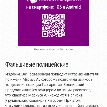
Реклама в «Живом Берлине»
Фальшивые полицейские
Издание Der Tagesspiegel приводит историю читателя
по имени Мариус А., которому позвонили из якобы
«отделения полиции Тиргартена». Звонивший,
представившийся офицером полиции, рассказал,
что квартира Мариуса А. «находится в списке
у румынских квартирных воров». При этом,
что удивительно, на дисплее у жертвы действительно