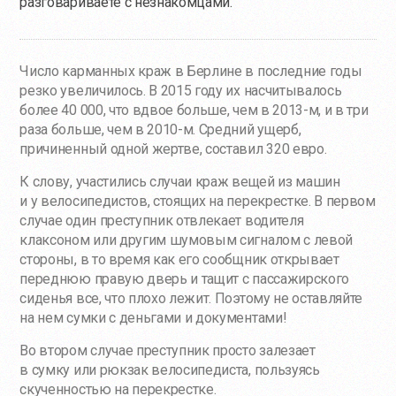
разговариваете с незнакомцами.
Число карманных краж в Берлине в последние годы
резко увеличилось. В 2015 году их насчитывалось
более 40 000, что вдвое больше, чем в 2013-м, и в три
раза больше, чем в 2010-м. Средний ущерб,
причиненный одной жертве, составил 320 евро.
К слову, участились случаи краж вещей из машин
и у велосипедистов, стоящих на перекрестке. В первом
случае один преступник отвлекает водителя
клаксоном или другим шумовым сигналом с левой
стороны, в то время как его сообщник открывает
переднюю правую дверь и тащит с пассажирского
сиденья все, что плохо лежит. Поэтому не оставляйте
на нем сумки с деньгами и документами!
Во втором случае преступник просто залезает
в сумку или рюкзак велосипедиста, пользуясь
скученностью на перекрестке.