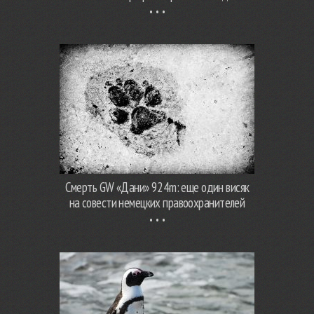
Смерть GW «Дани» 924m: еще один висяк
на совести немецких правоохранителей