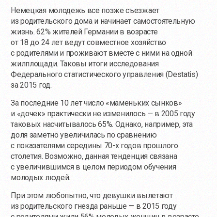
Немецкая молодежь все позже съезжает
из родительского дома и начинает самостоятельную
жизнь. 62% жителей Германии в возрасте
от 18 до 24 лет ведут совместное хозяйство
с родителями и проживают вместе с ними на одной
жилплощади. Таковы итоги исследования
Федерального статистического управления (Destatis)
за 2015 год.
За последние 10 лет число «маменьких сынков»
и «дочек» практически не изменилось — в 2005 году
таковых насчитывалось 65%. Однако, например, эта
доля заметно увеличилась по сравнению
с показателями середины 70-х годов прошлого
столетия. Возможно, данная тенденция связана
с увеличившимся в целом периодом обучения
молодых людей.
При этом любопытно, что девушки вылетают
из родительского гнезда раньше — в 2015 году
с родителями жили 56% молодых женщин в возрасте