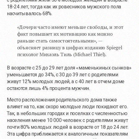
18-24 лет, тогда как их ровесников мужского пола
насчитывалось 68%.
«Дочери часто имеют меньше свободы, и этот
факт повышает их мотивацию как можно
раньше стать самостоятельными», —
объясняет разницу в цифрах изданию Spiegel
психолог Михаэль Тиль (Michael Thiel).
В возрасте с 25 до 29 лет доля «маменькиных сынков»
уменьшается до 34%, с 30 до 39 лет с родителями
живут 12% молодых людей, а с 40 лет в отчем доме
остаются лишь 4% процента мужчин.
Место расположения родительского дома также
влияет на то, как скоро молодые люди покидают его.
Так, в небольших городах и поселках с численностью
населения менее 10 000 человек с родителями живут
почти 80% молодых людей в возрасте от 18 до 24 лет.
Эта цифра приближается к аналогичным показателям