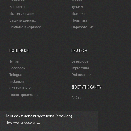
Вакансии
Жизнь
Контакты
Туризм
Использование
История
Защита данных
Политика
Реклама в журнале
Образование
ПОДПИСКИ
DEUTSCH
Twitter
Leseproben
Facebook
Impressum
Telegram
Datenschutz
Instagram
ДОСТУП К САЙТУ
Статьи в RSS
Наши приложения
Войти
Наш сайт использует куки (cookies).
НАШЛИ ОПЕЧАТКУ?
Что это и зачем →
Выделите ее мышкой и нажмите
Ctrl+Enter
.