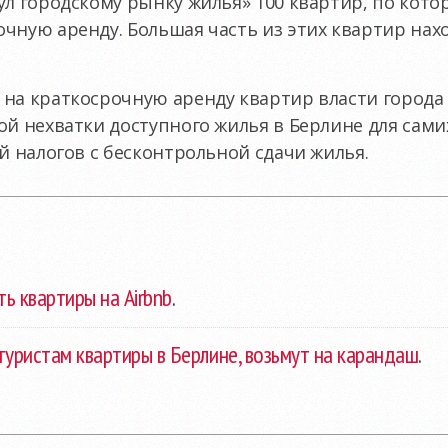
ул городскому рынку жилья» 100 квартир, по кот
чную аренду. Большая часть из этих квартир нах
 на краткосрочную аренду квартир власти город
ой нехватки доступного жилья в Берлине для сами
ой налогов с бесконтрольной сдачи жилья.
ь квартиры на Airbnb
.
 туристам квартиры в Берлине, возьмут на карандаш
.