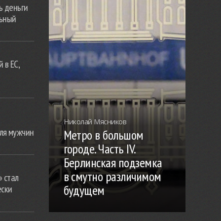
ь деньги
льный
 в ЕС,
Николай Мясников
ля мужчин
Метро в большом
городе. Часть IV.
Берлинская подземка
в смутно различимом
» стал
будущем
ески