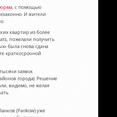
форма
, с помощью
незаконно. И жители
о.
ких квартир из более
lats, пожелали получить
ых» была снова сдана
ете краткосрочной
 тысячи заявок
айонов города). Решение
али, видимо, не желая
вать
анков (Pankow) уже