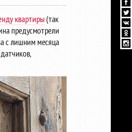
енду квартиры
(так
лина предусмотрели
ва с лишним месяца
сдатчиков,