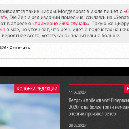
риводятся такие цифры: Morgenpost в июле пишет о «
б
в“
», Die Zeit и ряд изданий помельче, ссылаясь на «Senats
т в апреле о «
примерно 2800 случаях
». Такую же цифр
ein
в мае, но уточняет, что речь идет о подсчетах на нач
, вероятнее всего, «отстукано» значительно больше.
5:26
•
Ответить
КОЛОНКА РЕДАКЦИИ
11.06.2020
Ветряки побеждают! В первом
2020 года более трети немец
энергии произвел ветер
28.05.2020