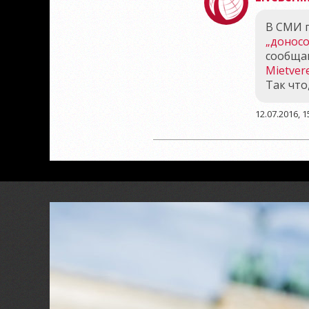
В СМИ п
„доносо
сообщаю
Mietver
Так что
12.07.2016, 1