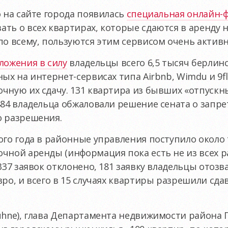
о на сайте города появилась
специальная онлайн-
ть о всех квартирах, которые сдаются в аренду 
по всему, пользуются этим сервисом очень активн
ложения в силу
владельцы всего 6,5 тысяч берлинс
ых на интернет-сервисах типа Airbnb, Wimdu и 9f
чную их сдачу. 131 квартира из бывших «отпускн
484 владельца обжаловали решение сената о запр
о разрешения.
ого года в районные управления поступило около
чной аренды (информация пока есть не из всех р
337 заявок отклонено, 181 заявку владельцы отозв
вро, и всего в 15 случаях квартиры разрешили сда
ühne), глава Департамента недвижимости района П