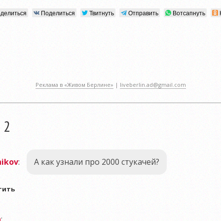
делиться
Поделиться
Твитнуть
Отправить
Вотсапнуть
Реклама в «Живом Берлине»
|
liveberlin.ad@gmail.com
 2
nikov
:
А как узнали про 2000 стукачей?
тить
n
: