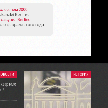
олее, чем 2000
kanzlei Berlin»,
у
озвучил Berliner
ало февраля этого года.
НОВОСТИ
ИСТОРИЯ
 квартале
кой