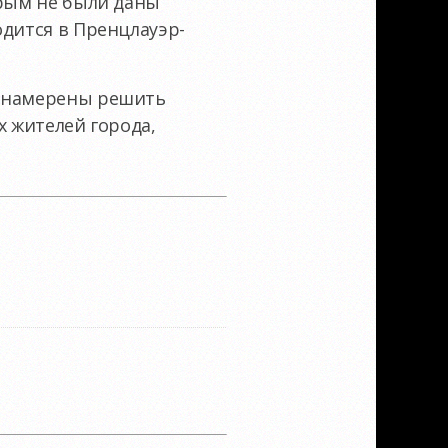
орым не были даны
одится в Пренцлауэр-
а намерены решить
х жителей города,