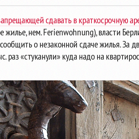
запрещающей сдавать в краткосрочную ар
е жилье, нем. Ferienwohnung), власти Бер
 сообщить о незаконной сдаче жилья. За д
с. раз «стуканули» куда надо на квартиро