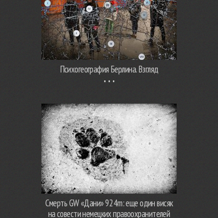
Психогеография Берлина. Взгляд
Смерть GW «Дани» 924m: еще один висяк
на совести немецких правоохранителей