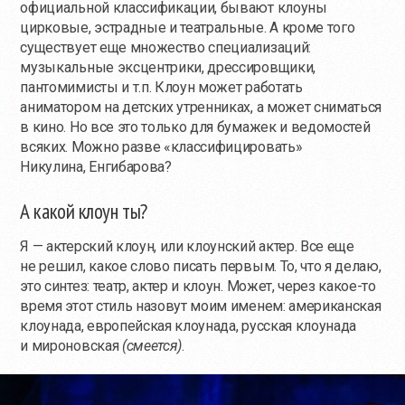
официальной классификации, бывают клоуны
цирковые, эстрадные и театральные. А кроме того
существует еще множество специализаций:
музыкальные эксцентрики, дрессировщики,
пантомимисты и т.п. Клоун может работать
аниматором на детских утренниках, а может сниматься
в кино. Но все это только для бумажек и ведомостей
всяких. Можно разве «классифицировать»
Никулина, Енгибарова?
А какой клоун ты?
Я — актерский клоун, или клоунский актер. Все еще
не решил, какое слово писать первым. То, что я делаю,
это синтез: театр, актер и клоун. Может, через
какое-то
время этот стиль назовут моим именем: американская
клоунада, европейская клоунада, русская клоунада
и мироновская
(смеется)
.