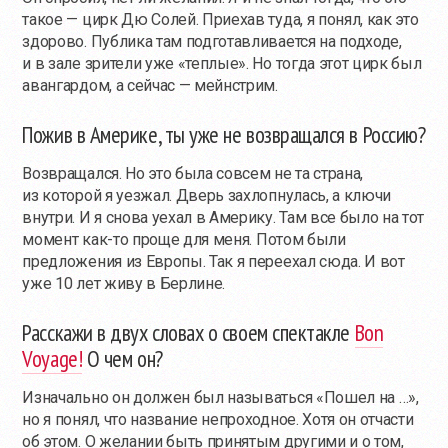
такое — цирк Дю Солей. Приехав туда, я понял, как это
здорово. Публика там подготавливается на подходе,
и в зале зрители уже «теплые». Но тогда этот цирк был
авангардом, а сейчас — мейнстрим.
Пожив в Америке, ты уже не возвращался в Россию?
Возвращался. Но это была совсем не та страна,
из которой я уезжал. Дверь захлопнулась, а ключи
внутри. И я снова уехал в Америку. Там все было на тот
момент
как-то
проще для меня. Потом были
предложения из Европы. Так я переехал сюда. И вот
уже 10 лет живу в Берлине.
Расскажи в двух словах о своем спектакле
Bon
Voyage!
О чем он?
Изначально он должен был называться «Пошел на …»,
но я понял, что название непроходное. Хотя он отчасти
об этом. О желании быть принятым другими и о том,