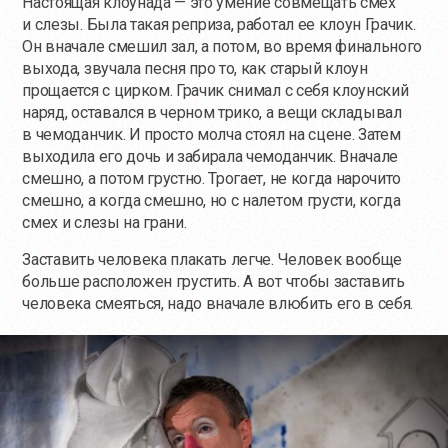
Настоящая клоунада — это умение совмещать смех
и слезы. Была такая реприза, работал ее клоун Грачик.
Он вначале смешил зал, а потом, во время финального
выхода, звучала песня про то, как старый клоун
прощается с цирком. Грачик снимал с себя клоунский
наряд, оставался в черном трико, а вещи складывал
в чемоданчик. И просто молча стоял на сцене. Затем
выходила его дочь и забирала чемоданчик. Вначале
смешно, а потом грустно. Трогает, не когда нарочито
смешно, а когда смешно, но с налетом грусти, когда
смех и слезы на грани.
Заставить человека плакать легче. Человек вообще
больше расположен грустить. А вот чтобы заставить
человека смеяться, надо вначале влюбить его в себя.