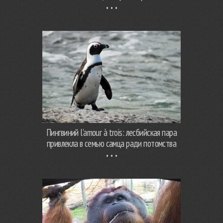
Пингвиний l’amour à trois: лесбийская пара
привлекла в семью самца ради потомства