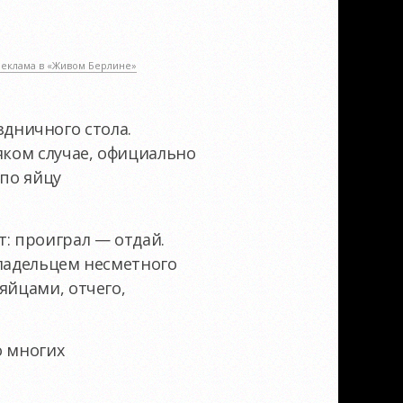
Реклама в «Живом Берлине»
дничного стола.
яком случае, официально
 по яйцу
т: проиграл — отдай.
владельцем несметного
яйцами, отчего,
о многих