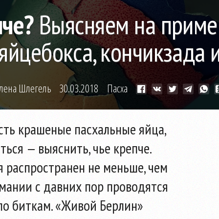
пче?
Выясняем на приме
яйцебокса, кончикзада 
лена Шлегель
30.03.2018
Пасха
сть крашеные пасхальные яйца,
ься — выяснить, чье крепче.
я распространен не меньше, чем
рмании с давних пор проводятся
по биткам. «Живой Берлин»