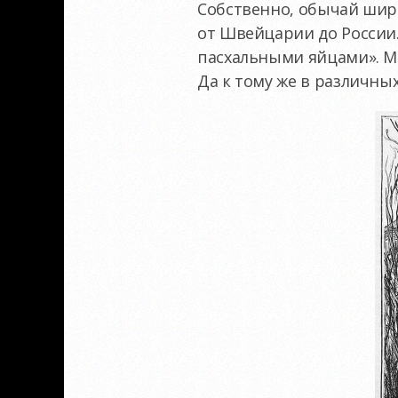
Собственно, обычай широ
от Швейцарии до России. 
пасхальными яйцами». Мо
Да к тому же в различных