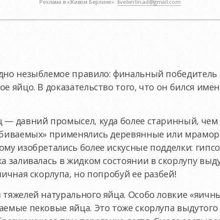
Реклама в «Живом Берлине»:
liveberlin.ad@gmail.com
одно незыблемое правило: финальный победитель
е яйцо. В доказательство того, что он бился име
ц — давний промысел, куда более старинный, че
убиваемых» применялись деревянные или мраморн
ому изобретались более искусные подделки: гипс
ка заливалась в жидком состоянии в скорлупу выд
яичная скорлупа, но попробуй ее разбей!
 тяжелей натурального яйца. Особо ловкие «яичн
аемые пековые яйца. Это тоже скорлупа выдутого 