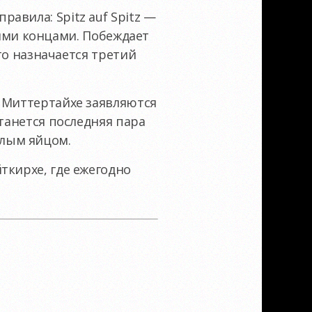
авила: Spitz auf Spitz —
боими концами. Побеждает
 то назначается третий
в Миттертайхе заявляются
танется последняя пара
лым яйцом.
ткирхе, где ежегодно