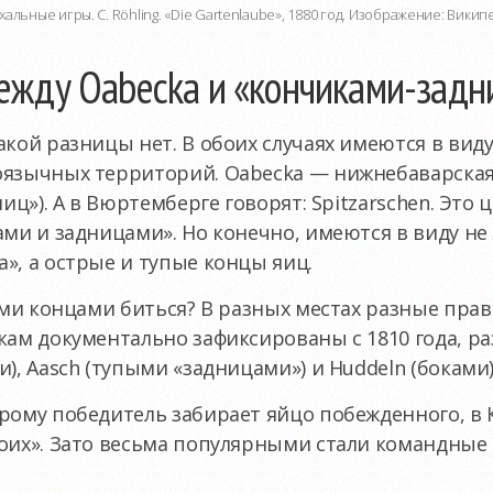
хальные игры. C. Röhling. «Die Gartenlaube», 1880 год. Изображение: Викип
ежду Oabecka и «кончиками-задн
акой разницы нет. В обоих случаях имеются в вид
оязычных территорий. Oabecka — нижнебаварская
яиц»). А в Вюртемберге говорят: Spitzarschen. Эт
ами и задницами». Но конечно, имеются в виду не
», а острые и тупые концы яиц.
кими концами биться? В разных местах разные прав
кам документально зафиксированы с 1810 года, ра
), Aasch (тупыми «задницами») и Huddeln (боками)
рому победитель забирает яйцо побежденного, в К
воих». Зато весьма популярными стали командные