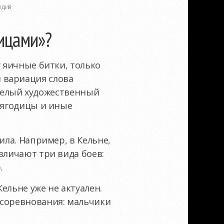
едия
ицами»?
у яичные битки, только
 вариация слова
о целый художественный
 ягодицы и иные
ила. Например, в Кельне,
зличают три вида боев:
.
ельне уже не актуален.
 соревнования: мальчики