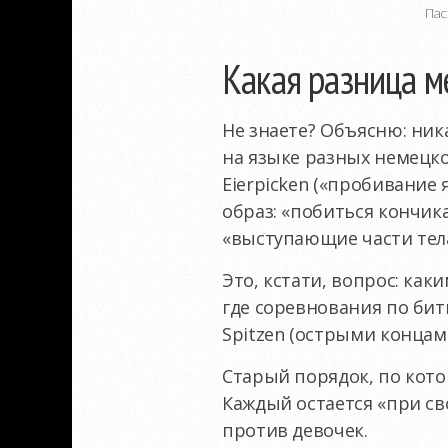
Пас
Какая разница м
Не знаете? Объясню: ник
на языке разных немецк
Eierpicken («пробивание 
образ: «побиться кончик
«выступающие части тела
Это, кстати, вопрос: ка
где соревнования по бит
Spitzen (острыми концами
Старый порядок, по кото
Каждый остается «при с
против девочек.