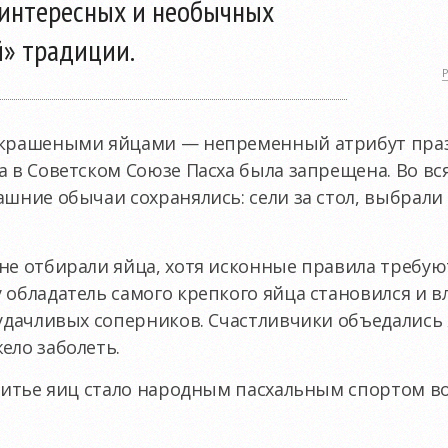
 интересных и необычных
й» традиции.
 крашеными яйцами — непременный атрибут праз
а в Советском Союзе Пасха была запрещена. Во вс
ашние обычаи сохранялись: сели за стол, выбрали
не отбирали яйца, хотя исконные правила требую
 обладатель самого крепкого яйца становился и 
еудачливых соперников. Счастливчики объедались 
ело заболеть.
 битье яиц стало народным пасхальным спортом в