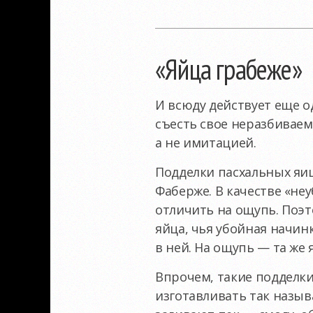
«Яйца грабеже»
И всюду действует еще 
съесть свое неразбиваемо
а не имитацией.
Подделки пасхальных яи
Фаберже. В качестве «не
отличить на ощупь. Поэт
яйца, чья убойная начин
в ней. На ощупь — та же 
Впрочем, такие подделки
изготавливать так назыв