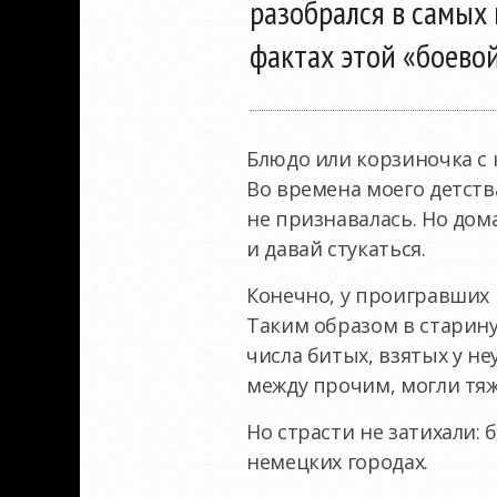
разобрался в самых
фактах этой «боево
Блюдо или корзиночка с
Во времена моего детств
не признавалась. Но дом
и давай стукаться.
Конечно, у проигравших 
Таким образом в старину
числа битых, взятых у н
между прочим, могли тяж
Но страсти не затихали:
немецких городах.