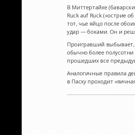
В Миттертайхе (баварски
Ruck auf Ruck («острие о
тот, чье яйцо после обои
удар — боками. Он и реш
Проигравший выбывает, п
обычно более полусотни 
прошедших все предыдущ
Аналогичные правила дей
в Пасху проходит «яична