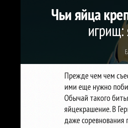
Чьи яйца кре
игрищ: 
Е
Прежде чем чем съе
ими еще нужно побит
Обычай такого бить
яйцекрашение. В Ге
даже соревнования 