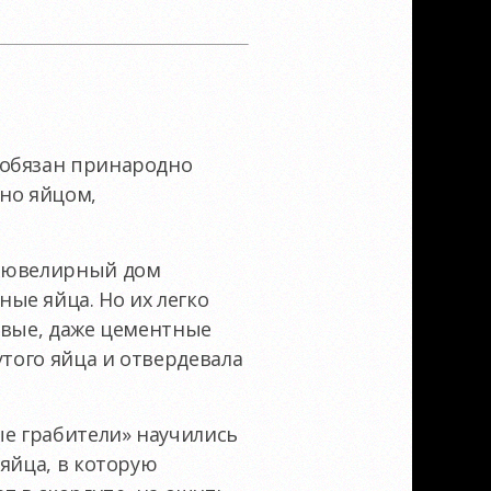
 обязан принародно
нно яйцом,
м ювелирный дом
ые яйца. Но их легко
овые, даже цементные
утого яйца и отвердевала
ые грабители» научились
яйца, в которую