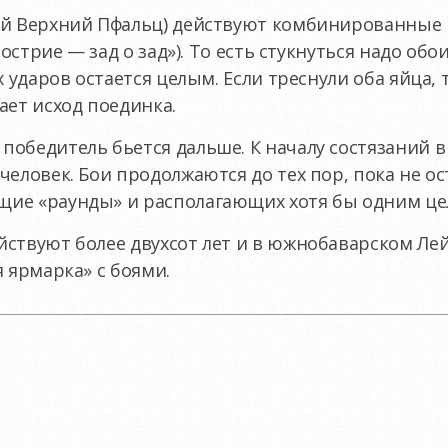
й Верхний Пфальц) действуют комбинированные пр
б острие — зад о зад»). То есть стукнуться надо о
х ударов остается целым. Если треснули оба яйца,
ает исход поединка.
обедитель бьется дальше. К началу состязаний 
человек. Бои продолжаются до тех пор, пока не ос
ие «раунды» и располагающих хотя бы одним це
ствуют более двухсот лет и в южнобаварском Лей
я ярмарка» с боями.