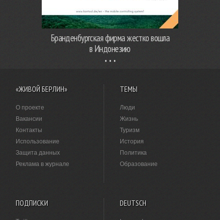
Бранденбургская фирма жестко вошла
в Индонезию
«ЖИВОЙ БЕРЛИН»
ТЕМЫ
О проекте
Люди
Вакансии
Жизнь
Контакты
Туризм
Использование
История
Защита данных
Политика
Реклама в журнале
Образование
ПОДПИСКИ
DEUTSCH