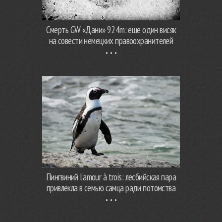
Смерть GW «Дани» 924m: еще один висяк
на совести немецких правоохранителей
Пингвиний l’amour à trois: лесбийская пара
привлекла в семью самца ради потомства