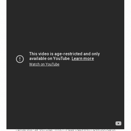
Desire Will Set You Free, 2016 | Trailer (deutsch) | achtung berlin