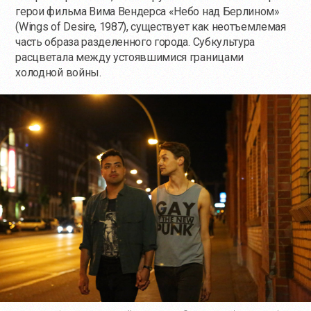
герои фильма Вима Вендерса «Небо над Берлином»
(Wings of Desire, 1987), существует как неотъемлемая
часть образа разделенного города. Субкультура
расцветала между устоявшимися границами
холодной войны.