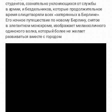
студентов, сознательно уклоняющихся от службы
в армии, и бездельников, которые продолжительное
время олицетворяли всех «затерянных в Берлине».
Его ночное путешествие по новому Берлину, снятое
в элегантном монохроме, изображает меланхоличного
одинокого волка, который более не желает
развиваться вместе с городом.