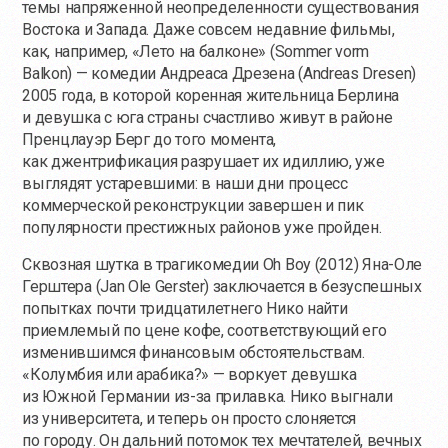
темы напряженной неопределенности существования
Востока и Запада. Даже совсем недавние фильмы,
как, например, «Лето на балконе» (Sommer vorm
Balkon) — комедии Андреаса Дрезена (Andreas Dresen)
2005 года, в которой коренная жительница Берлина
и девушка с юга страны счастливо живут в районе
Пренцлауэр Берг до того момента,
как джентрификация разрушает их идиллию, уже
выглядят устаревшими: в наши дни процесс
коммерческой реконструкции завершен и пик
популярности престижных районов уже пройден.
Сквозная шутка в трагикомедии Oh Boy (2012) Яна-Оле
Герштера (Jan Ole Gerster) заключается в безуспешных
попытках почти тридцатилетнего Нико найти
приемлемый по цене кофе, соответствующий его
изменившимся финансовым обстоятельствам.
«Колумбия или арабика?» — воркует девушка
из Южной Германии
из-за
прилавка. Нико выгнали
из университета, и теперь он просто слоняется
по городу. Он дальний потомок тех мечтателей, вечных