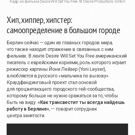
Кадр из фильма Desire Will Set You Free. © Desire Productions GmbH
Хип, хиппер, хипстер:
самоопределение в большом городе
Берлин сейчас — один из главных городов мира,
что также находит отражение в связанных с ним
фильмах. В ленте Desire Will Set You Free американский
писатель с еврейскими корнями, роль которого играет
режиссер картины Йони Лейзер (Yoni Leyser),
влюбляется в русского «мальчика по вызову».
Краудфандинговый проект стал основой
для процветающего городского гей-сообщества,
которому больше не нужно сражаться за то, чтобы
быть на виду.
«Как трансвестит ты всегда найдешь
работу в Берлине»
, — говорит сотрудник
центра занятости.