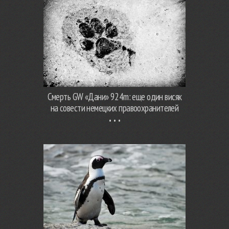
Смерть GW «Дани» 924m: еще один висяк
на совести немецких правоохранителей