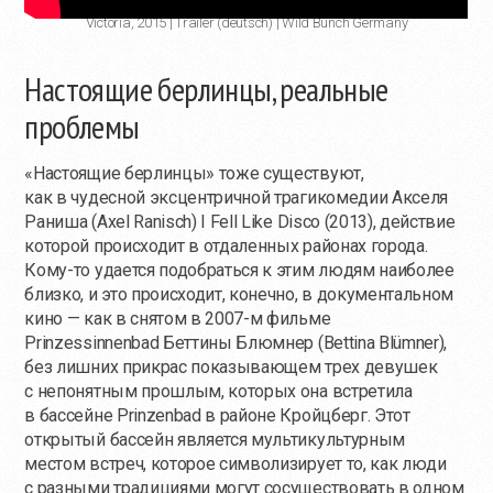
Victoria, 2015 | Trailer (deutsch) | Wild Bunch Germany
Настоящие берлинцы, реальные
проблемы
«Настоящие берлинцы» тоже существуют,
как в чудесной эксцентричной трагикомедии Акселя
Раниша (Axel Ranisch) I Fell Like Disco (2013), действие
которой происходит в отдаленных районах города.
Кому-то
удается подобраться к этим людям наиболее
близко, и это происходит, конечно, в документальном
кино — как в снятом в 2007-м фильме
Prinzessinnenbad Беттины Блюмнер (Bettina Blümner),
без лишних прикрас показывающем трех девушек
с непонятным прошлым, которых она встретила
в бассейне Prinzenbad в районе Кройцберг. Этот
открытый бассейн является мультикультурным
местом встреч, которое символизирует то, как люди
с разными традициями могут сосуществовать в одном