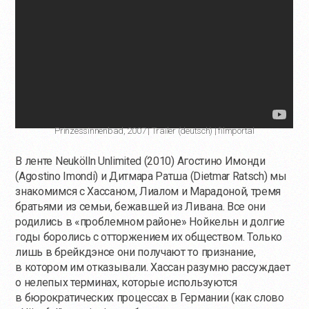
Prinzessinnenbad, 2007 | Trailer (deutsch) | filmportal
В ленте Neukölln Unlimited (2010) Агостино Имонди
(Agostino Imondi) и Дитмара Ратша (Dietmar Ratsch) мы
знакомимся с Хассаном, Лиалом и Марадоной, тремя
братьями из семьи, бежавшей из Ливана. Все они
родились в «проблемном районе» Нойкельн и долгие
годы боролись с отторжением их обществом. Только
лишь в брейкдэнсе они получают то признание,
в котором им отказывали. Хассан разумно рассуждает
о нелепых терминах, которые используются
в бюрократических процессах в Германии (как слово