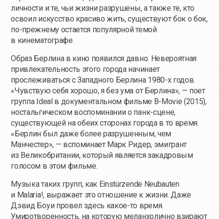
личности и те, чьи жизни разрушены, а также те, кто
освоил искусство красиво жить, существуют бок о бок,
по-прежнему
остается популярной темой
в кинематографе.
Образ Берлина в кино появился давно. Невероятная
привлекательность этого города начинает
прослеживаться с Западного Берлина 1980-х годов.
«Чувствую себя хорошо, я без ума от Берлина», — поет
группа Ideal в документальном фильме B-Movie (2015),
ностальгическом воспоминании о панк-сцене,
существующей на обеих сторонах города в то время.
«Берлин был даже более разрушенным, чем
Манчестер», — вспоминает Марк Ридер, эмигрант
из Великобритании, который является закадровым
голосом в этом фильме.
Музыка таких групп, как Einstürzende Neubauten
и Malaria!, выражает это отношение к жизни. Даже
Дэвид Боуи провел здесь
какое-то
время.
Умиротворенность, на которую меланхолично взирают