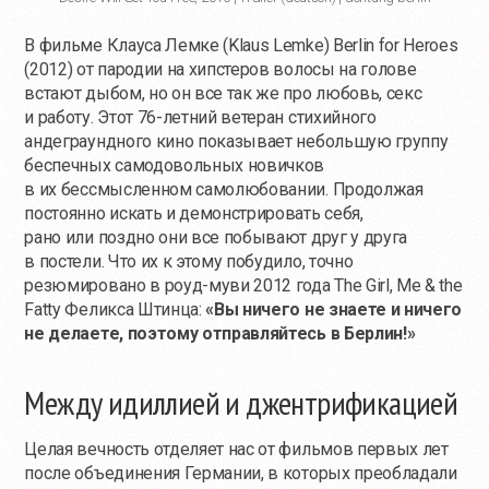
В фильме Клауса Лемке (Klaus Lemke) Berlin for Heroes
(2012) от пародии на хипстеров волосы на голове
встают дыбом, но он все так же про любовь, секс
и работу. Этот 76-летний ветеран стихийного
андеграундного кино показывает небольшую группу
беспечных самодовольных новичков
в их бессмысленном самолюбовании. Продолжая
постоянно искать и демонстрировать себя,
рано или поздно они все побывают друг у друга
в постели. Что их к этому побудило, точно
резюмировано в роуд-муви 2012 года The Girl, Me & the
Fatty Феликса Штинца:
«Вы ничего не знаете и ничего
не делаете, поэтому отправляйтесь в Берлин!»
Между идиллией и джентрификацией
Целая вечность отделяет нас от фильмов первых лет
после объединения Германии, в которых преобладали