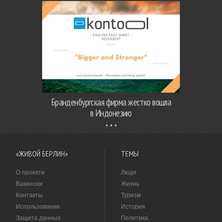
Бранденбургская фирма жестко вошла
в Индонезию
«ЖИВОЙ БЕРЛИН»
ТЕМЫ
О проекте
Люди
Вакансии
Жизнь
Контакты
Туризм
Использование
История
Защита данных
Политика