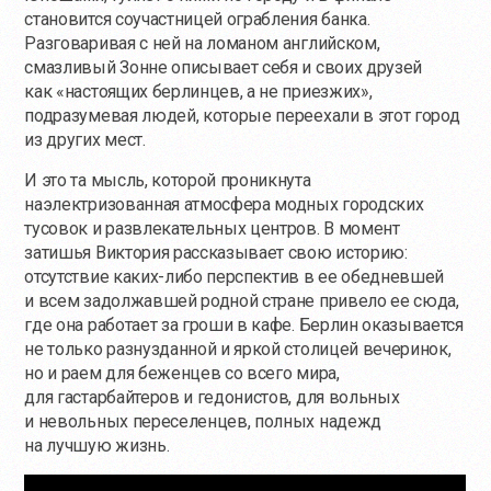
становится соучастницей ограбления банка.
Разговаривая с ней на ломаном английском,
смазливый Зонне описывает себя и своих друзей
как «настоящих берлинцев, а не приезжих»,
подразумевая людей, которые переехали в этот город
из других мест.
И это та мысль, которой проникнута
наэлектризованная атмосфера модных городских
тусовок и развлекательных центров. В момент
затишья Виктория рассказывает свою историю:
отсутствие каких-либо перспектив в ее обедневшей
и всем задолжавшей родной стране привело ее сюда,
где она работает за гроши в кафе. Берлин оказывается
не только разнузданной и яркой столицей вечеринок,
но и раем для беженцев со всего мира,
для гастарбайтеров и гедонистов, для вольных
и невольных переселенцев, полных надежд
на лучшую жизнь.