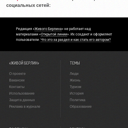
социальных сетей:
Редакция «
Живого Берлина
» не работает над
материалами «
Открытой линии
». Их создают и оформляют
пользователи.
Что это за раздел и как стать его автором?
«ЖИВОЙ БЕРЛИН»
ТЕМЫ
О проекте
Люди
Вакансии
Жизнь
Контакты
Туризм
Использование
История
Защита данных
Политика
Реклама в журнале
Образование