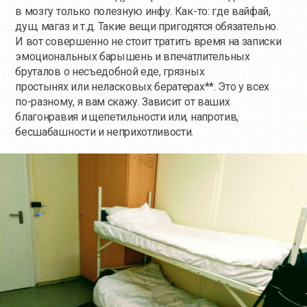
в мозгу только полезную инфу.
Как-то
: где вайфай,
душ, магаз и т.д. Такие вещи пригодятся обязательно.
И вот совершенно не стоит тратить время на записки
эмоциональных барышень и впечатлительных
бруталов о несъедобной еде, грязных
простынях или неласковых бератeрах**. Это у всех
по-разному
, я вам скажу. Зависит от ваших
благонравия и щепетильности или, напротив,
бесшабашности и неприхотливости.