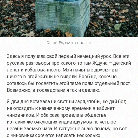
Он же. Рядом с вокзалом
Здесь я получила свой первый немецкий урок. Все эти
русские разговоры про
какого-то
там Ждуна — детский
лепет и избалованность. Мои наивные друзья, вы
ничего в этой жизни не видели. Вообще, конечно,
хотелось бы посвятить этой теме прям отдельный пост.
Возможно, в последствии я так и сделаю.
Я два дня вставала ни свет ни заря, чтобы, не дай бог,
не опоздать к назначенному времени в кабинет
чиновников. И оба раза провела в обществе
из таких же очкующих индивидуумов по четыре
незабываемых часа. И вот уж не знаю почему, но вот
о чиновниках хочется написать несколько