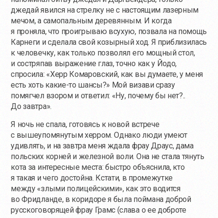
джедай явился на стрелку не с настоящим лазерным
мечом, а самопальным деревянным. И когда
я проняла, что проигрываю всухую, позвала на помощь
Карнеги и сделала свой козырный ход. Я приблизилась
к человечку, как только позволял его мощный стол,
и состряпав выражение глаз, точно как у Йодо,
спросила: «Херр Комаровский, как вы думаете, у меня
есть хоть
какие-то
шансы?» Мой визави сразу
помягчел взором и ответил: «Ну, почему бы нет?..
До завтра».
Я ночь не спала, готовясь к новой встрече
с вышеупомянутым херром. Однако люди умеют
удивлять, и на завтра меня ждала фрау Драус, дама
польских корней и железной воли. Она не стала тянуть
кота за интересные места: быстро объяснила, кто
я такая и чего достойна. Кстати, в промежутке
между «злыми полицейскими», как это водится
во Фридланде, в коридоре я была поймана доброй
русскоговорящей фрау Грамс (слава о ее доброте