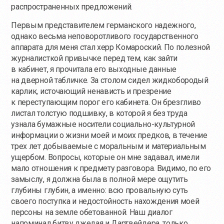
распространенных предложений.
Первым представителем германского надежного,
однако весьма неповоротливого государственного
аппарата для меня стал херр Комароский. По полезной
журналисткой привычке перед тем, как зайти
в кабинет, я прочитала его выходные данные
на дверной табличке. За столом сидел жидкобородый
карлик, источающий ненависть и презрение
к переступающим порог его кабинета. Он брезгливо
листал толстую подшивку, в которой я без труда
узнала бумажные носители социально-культурной
информации о жизни моей и моих предков, в течение
трех лет добываемые с моральным и материальным
ущербом. Вопросы, которые он мне задавал, имели
мало отношения к предмету разговора. Видимо, по его
замыслу, я должна была в полной мере ощутить
глубины глубин, а именно: всю провальную суть
своего поступка и недостойность нахождения моей
персоны на земле обетованной. Наш диалог
напоминал битву джедая и Дартвейдера, только