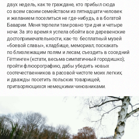
двух недель, как те граждане, кто прибыл сюда
со всем своим семейством из пятнадцати человек
и желанием поселиться не где-нибудь, а в богатой
Баварии. Меня терпели там ровно три дня и четыре
ночи. За это время я успела обойти все деревенские
достопримечательности,
как-то
: бесплатный музей
«боевой славы», кладбище, мемориал; поскакать
по близлежащим полям и лесам; съездить в соседний
Гёттинген (кстати, весьма симпатичный городишко);
пройти флюорографию, дабы убедить новых
соотечественников в расовой чистоте моих легких;
и дважды посетить польских товарищей,
притворяющихся немецкими чиновниками.