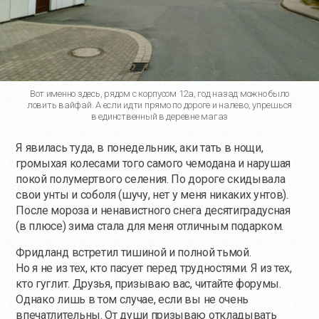
Вот именно здесь, рядом с корпусом 12а, год назад можно было
ловить вайфай. А если идти прямо по дороге и налево, упрешься
в единственный в деревне магаз
Я явилась туда, в понедельник, аки тать в нощи,
громыхая колесами того самого чемодана и нарушая
покой полумертвого селения. По дороге скидывала
свои унты и соболя (шучу, нет у меня никаких унтов).
После мороза и ненавистного снега десятиградусная
(в плюсе) зима стала для меня отличным подарком.
Фридланд встретил тишиной и полной тьмой.
Но я не из тех, кто пасует перед трудностями. Я из тех,
кто гуглит. Друзья, призываю вас, читайте форумы.
Однако лишь в том случае, если вы не очень
впечатлительны. От души призываю откладывать