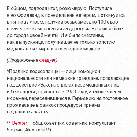
В общем, подводя итог, резюмирую. Поступила
я во Фридланд в понедельник вечером, а откинулась
в пятницу утром, получив безвозмездно 100 евро
в качестве компенсации за дорогу из России и билет
до города своей мечты. И я была счастлива,
как выпускница, получившая не только золотую
медаль, но и смартфон последней модели.
(Продолжение
следует
)
*Поздние переселенцы — лица немецкой
национальности или немецкие граждане, попадающие
под действие «Закона о делах перемещенных лиц
и беженцев», принятого в 1953 году, а также члены
их семей, переселившиеся в Германию на постоянное
проживание в рамках процедуры приёма
по данному закону.
**
Berater
—
общ. советчик; советник; консультант;
боярин (
AlexandraM
)