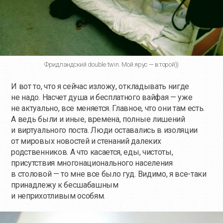
Фридландский double twin. Мой ярус — второй))
И вот то, что я сейчас изложу, откладывать нигде
не надо. Насчет душа и бесплатного вайфая — уже
не актуально, все меняется. Главное, что они там есть.
А ведь были и иные, времена, полные лишений
и виртуального поста. Люди оставались в изоляции
от мировых новостей и стенаний далеких
родственников. А что касается, еды, чистоты,
присутствия многонационального населения
в столовой — то мне все было гуд. Видимо, я все-таки
принадлежу к бесшабашным
и неприхотливым особям.