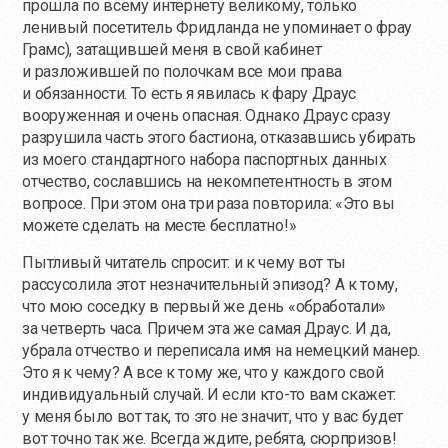
прошла по всему интернету великому, только
ленивый посетитель Фридланда не упоминает о фрау
Грамс), затащившей меня в свой кабинет
и разложившей по полочкам все мои права
и обязанности. То есть я явилась к фару Драус
вооруженная и очень опасная. Однако Драус сразу
разрушила часть этого бастиона, отказавшись убирать
из моего стандартного набора паспортных данных
отчество, сославшись на некомпетентность в этом
вопросе. При этом она три раза повторила: «Это вы
можете сделать на месте бесплатно!»
Пытливый читатель спросит: и к чему вот ты
рассусолила этот незначительный эпизод? А к тому,
что мою соседку в первый же день «обработали»
за четверть часа. Причем эта же самая Драус. И да,
убрала отчество и переписала имя на немецкий манер.
Это я к чему? А все к тому же, что у каждого свой
индивидуальный случай. И если
кто-то
вам скажет:
у меня было вот так, то это не значит, что у вас будет
вот точно так же. Всегда ждите, ребята, сюрпризов!